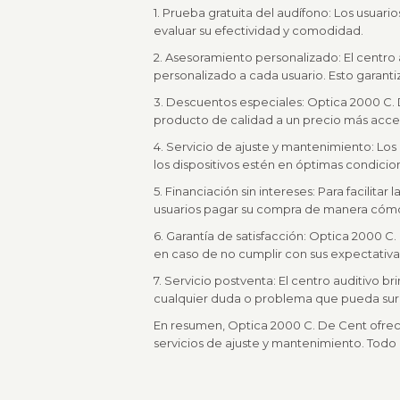
1. Prueba gratuita del audífono: Los usuari
evaluar su efectividad y comodidad.
2. Asesoramiento personalizado: El centr
personalizado a cada usuario. Esto garant
3. Descuentos especiales: Optica 2000 C. 
producto de calidad a un precio más acces
4. Servicio de ajuste y mantenimiento: Los
los dispositivos estén en óptimas condic
5. Financiación sin intereses: Para facilita
usuarios pagar su compra de manera cómod
6. Garantía de satisfacción: Optica 2000 C.
en caso de no cumplir con sus expectativa
7. Servicio postventa: El centro auditivo b
cualquier duda o problema que pueda surg
En resumen, Optica 2000 C. De Cent ofrece
servicios de ajuste y mantenimiento. Todo 