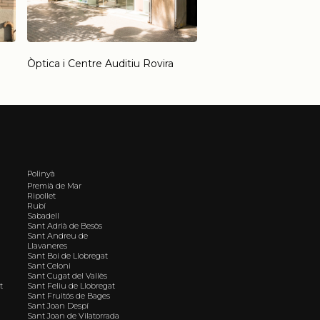
Òptica i Centre Auditiu Rovira
Polinyà
Premià de Mar
Ripollet
Rubí
Sabadell
Sant Adrià de Besòs
Sant Andreu de
Llavaneres
Sant Boi de Llobregat
Sant Celoni
Sant Cugat del Vallès
t
Sant Feliu de Llobregat
Sant Fruitós de Bages
Sant Joan Despí
Sant Joan de Vilatorrada