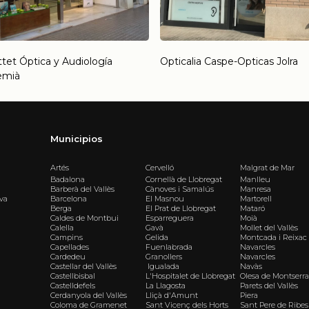
tet Óptica y Audiología
Opticalia Caspe-Opticas Jolra
emià
Municipios
Artés
Cervelló
Malgrat de Mar
Badalona
Cornellà de Llobregat
Manlleu
Barberà del Vallès
Cànoves i Samalús
Manresa
iva
Barcelona
El Masnou
Martorell
Berga
El Prat de Llobregat
Mataró
Caldes de Montbui
Esparreguera
Moià
Calella
Gavà
Mollet del Vallès
Campins
Gelida
Montcada i Reixac
Capellades
Fuenlabrada
Navarcles
Cardedeu
Granollers
Navarcles
Castellar del Vallès
Igualada
Navàs
Castellbisbal
L'Hospitalet de Llobregat
Olesa de Montserra
Castelldefels
La Llagosta
Parets del Vallès
Cerdanyola del Vallès
Lliçà d'Amunt
Piera
Coloma de Gramenet
Sant Vicenç dels Horts
Sant Pere de Ribes