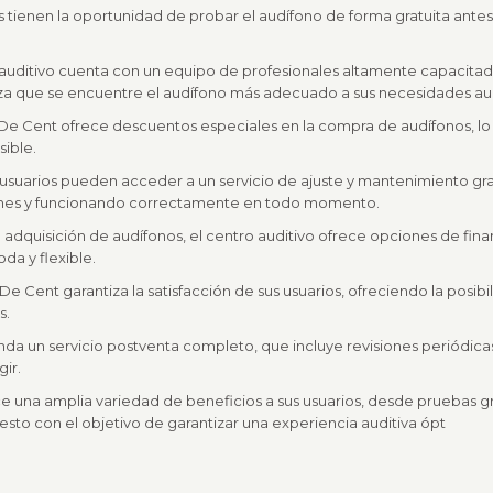
os tienen la oportunidad de probar el audífono de forma gratuita antes
o auditivo cuenta con un equipo de profesionales altamente capacit
iza que se encuentre el audífono más adecuado a sus necesidades aud
De Cent ofrece descuentos especiales en la compra de audífonos, lo 
ible.
 usuarios pueden acceder a un servicio de ajuste y mantenimiento gra
iones y funcionando correctamente en todo momento.
r la adquisición de audífonos, el centro auditivo ofrece opciones de fina
a y flexible.
 De Cent garantiza la satisfacción de sus usuarios, ofreciendo la pos
s.
rinda un servicio postventa completo, que incluye revisiones periódic
ir.
 una amplia variedad de beneficios a sus usuarios, desde pruebas gr
esto con el objetivo de garantizar una experiencia auditiva ópt