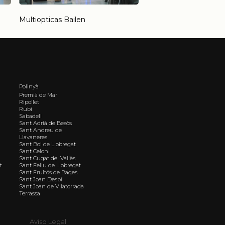
Multiopticas Bailen
Polinyà
Premià de Mar
Ripollet
Rubí
Sabadell
Sant Adrià de Besòs
Sant Andreu de
Llavaneres
Sant Boi de Llobregat
Sant Celoni
Sant Cugat del Vallès
t
Sant Feliu de Llobregat
Sant Fruitós de Bages
Sant Joan Despí
Sant Joan de Vilatorrada
Terrassa
Aviso Legal