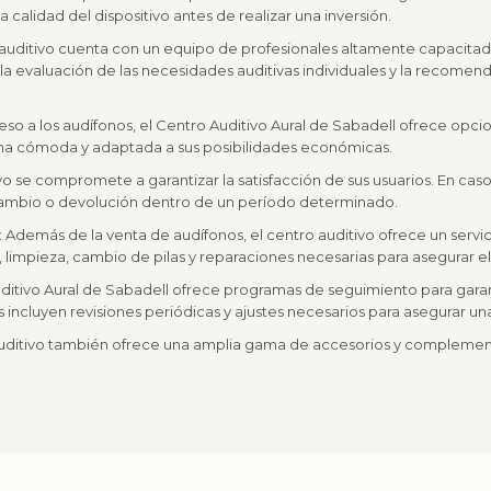
 calidad del dispositivo antes de realizar una inversión.
o auditivo cuenta con un equipo de profesionales altamente capacit
 la evaluación de las necesidades auditivas individuales y la recomend
acceso a los audífonos, el Centro Auditivo Aural de Sabadell ofrece opci
forma cómoda y adaptada a sus posibilidades económicas.
tivo se compromete a garantizar la satisfacción de sus usuarios. En ca
 cambio o devolución dentro de un período determinado.
: Además de la venta de audífonos, el centro auditivo ofrece un ser
s, limpieza, cambio de pilas y reparaciones necesarias para asegurar e
ditivo Aural de Sabadell ofrece programas de seguimiento para garan
incluyen revisiones periódicas y ajustes necesarios para asegurar una 
uditivo también ofrece una amplia gama de accesorios y complementos