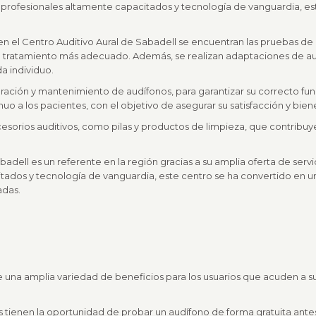
profesionales altamente capacitados y tecnología de vanguardia, est
 en el Centro Auditivo Aural de Sabadell se encuentran las pruebas de 
l tratamiento más adecuado. Además, se realizan adaptaciones de au
a individuo.
aración y mantenimiento de audífonos, para garantizar su correcto fu
o a los pacientes, con el objetivo de asegurar su satisfacción y biene
esorios auditivos, como pilas y productos de limpieza, que contribuyen
adell es un referente en la región gracias a su amplia oferta de servi
tados y tecnología de vanguardia, este centro se ha convertido en u
adas.
e una amplia variedad de beneficios para los usuarios que acuden a su
ios tienen la oportunidad de probar un audífono de forma gratuita an