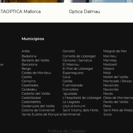
STAOPTICA Mallorca
Optica Dalmau
Municipios
Artés
Cervelló
Malgrat de Mar
Badalona
Cornellà de Llobregat
Manlleu
Barberà del Vallès
Cànoves i Samalús
Manresa
iva
Barcelona
El Masnou
Martorell
Berga
El Prat de Llobregat
Mataró
Caldes de Montbui
Esparreguera
Moià
Calella
Gavà
Mollet del Vallès
Campins
Gelida
Montcada i Reixac
Capellades
Fuenlabrada
Navarcles
Cardedeu
Granollers
Navarcles
Castellar del Vallès
Igualada
Navàs
Castellbisbal
L'Hospitalet de Llobregat
Olesa de Montserra
Castelldefels
La Llagosta
Parets del Vallès
Cerdanyola del Vallès
Lliçà d'Amunt
Piera
Coloma de Gramenet
Sant Vicenç dels Horts
Sant Pere de Ribes
Santa Eulàlia de Ronçana
Sentmenat
Súria
Política de Cookies