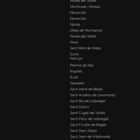
Mollet del Vallès
Montcada i Reixac
Navarcles
Navarcles
Navàs
Olesa de Montserrat
Parets del Vallès
Piera
Sant Pere de Ribes
Súria
Polinyà
Premià de Mar
Ripollet
Rubí
Sabadell
Sant Adrià de Besòs
Sant Andreu de Llavaneres
Sant Boi de Llobregat
Sant Celoni
Sant Cugat del Vallès
Sant Feliu de Llobregat
Sant Fruitós de Bages
Sant Joan Despí
Sant Joan de Vilatorrada