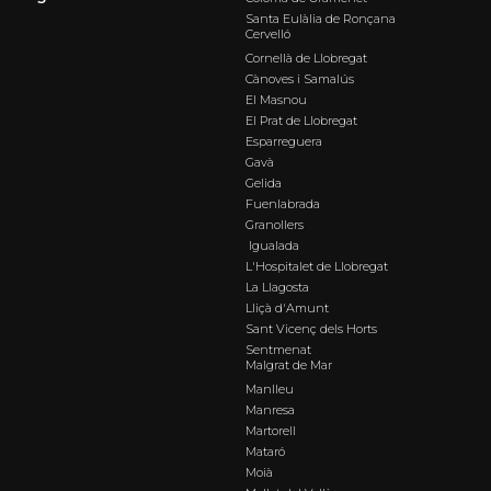
Santa Eulàlia de Ronçana
Cervelló
Cornellà de Llobregat
Cànoves i Samalús
El Masnou
El Prat de Llobregat
Esparreguera
Gavà
Gelida
Fuenlabrada
Granollers
Igualada
L'Hospitalet de Llobregat
La Llagosta
Lliçà d'Amunt
Sant Vicenç dels Horts
Sentmenat
Malgrat de Mar
Manlleu
Manresa
Martorell
Mataró
Moià