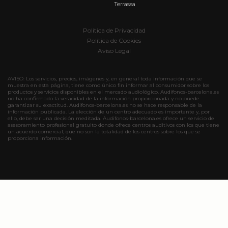
Terrassa
Política de Privacidad
Política de Cookies
Aviso Legal
AVISO: Los servicios, precios, imágenes y, en general toda información que se
muestra en esta página, tiene como único fin informar al consumidor sobre los
productos y servicios disponibles en el mercado audiológico. Audifonos-barcelona.es
no ha confirmado la veracidad de la información proporcionada y no puede
garantizar su exactitud. Audifonos-barcelona.es no se hace responsable de la
información publicada. La elección de un centro adecuado es importante y, por
ello, debe ser una decisión meditada. Audifonos-barcelona.es ofrece un servicio de
asesoramiento profesional gratuito donde ofrece centros auditivos con los que tiene
un acuerdo comercial, que no son la totalidad de los centros sobre los que se
proporciona información.