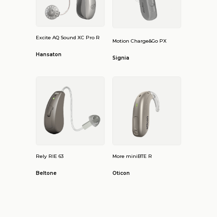
Excite AQ Sound XC Pro R
Motion Charge&Go PX
Hansaton
Signia
Rely RIE 63
More miniBTE R
Beltone
Oticon