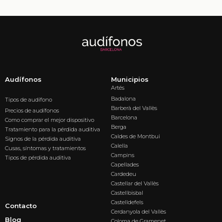
Audífonos
Municipios
Artés
Badalona
Tipos de audífono
Barberà del Vallès
Precios de audífonos
Barcelona
Como comprar el mejor dispositivo
Berga
Tratamiento para la pérdida auditiva
Caldes de Montbui
Signos de la pérdida auditiva
Calella
Cusas, síntomas y tratamientos
Campins
Tipos de pérdida auditiva
Capellades
Cardedeu
Castellar del Vallès
Castellbisbal
Castelldefels
Contacto
Cerdanyola del Vallès
Blog
Coloma de Gramenet