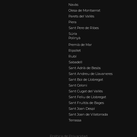
Navàs
Olesa de Montserrat
Parets del Vallès
Piera
Sant Pere de Ribes
Súria
Polinyà
Premià de Mar
Ripollet
Rubí
Sabadell
Sant Adrià de Besòs
Sant Andreu de Llavaneres
Sant Boi de Llobregat
Sant Celoni
Sant Cugat del Vallès
Sant Feliu de Llobregat
Sant Fruitós de Bages
Sant Joan Despí
Sant Joan de Vilatorrada
Terrassa
Política de Privacidad