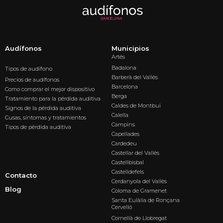
Audífonos
Municipios
Artés
Badalona
Tipos de audífono
Barberà del Vallès
Precios de audífonos
Barcelona
Como comprar el mejor dispositivo
Berga
Tratamiento para la pérdida auditiva
Caldes de Montbui
Signos de la pérdida auditiva
Calella
Cusas, síntomas y tratamientos
Campins
Tipos de pérdida auditiva
Capellades
Cardedeu
Castellar del Vallès
Castellbisbal
Castelldefels
Contacto
Cerdanyola del Vallès
Blog
Coloma de Gramenet
Santa Eulàlia de Ronçana
Cervelló
Cornellà de Llobregat