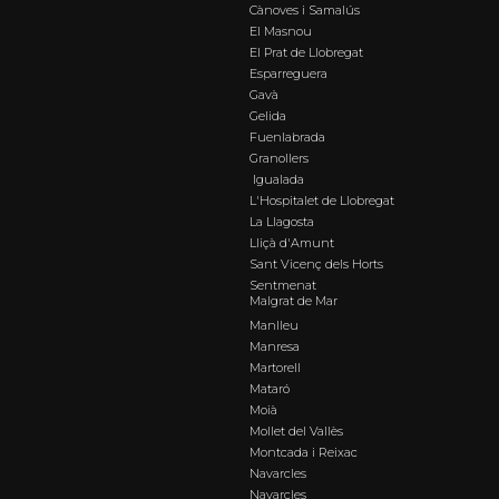
Cànoves i Samalús
El Masnou
El Prat de Llobregat
Esparreguera
Gavà
Gelida
Fuenlabrada
Granollers
Igualada
L'Hospitalet de Llobregat
La Llagosta
Lliçà d'Amunt
Sant Vicenç dels Horts
Sentmenat
Malgrat de Mar
Manlleu
Manresa
Martorell
Mataró
Moià
Mollet del Vallès
Montcada i Reixac
Navarcles
Navarcles