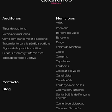
Audífonos
Municipios
Artés
Badalona
Tipos de audífono
Barberà del Vallès
Precios de audífonos
Barcelona
Como comprar el mejor dispositivo
Berga
Tratamiento para la pérdida auditiva
Caldes de Montbui
Signos de la pérdida auditiva
Calella
Cusas, síntomas y tratamientos
Campins
Tipos de pérdida auditiva
Capellades
Cardedeu
Castellar del Vallès
Castellbisbal
Castelldefels
Contacto
Cerdanyola del Vallès
Blog
Coloma de Gramenet
Santa Eulàlia de Ronçana
Cervelló
Cornellà de Llobregat
Cànoves i Samalús