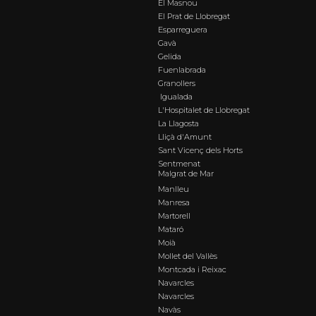
El Masnou
El Prat de Llobregat
Esparreguera
Gavà
Gelida
Fuenlabrada
Granollers
Igualada
L'Hospitalet de Llobregat
La Llagosta
Lliçà d'Amunt
Sant Vicenç dels Horts
Sentmenat
Malgrat de Mar
Manlleu
Manresa
Martorell
Mataró
Moià
Mollet del Vallès
Montcada i Reixac
Navarcles
Navarcles
Navàs