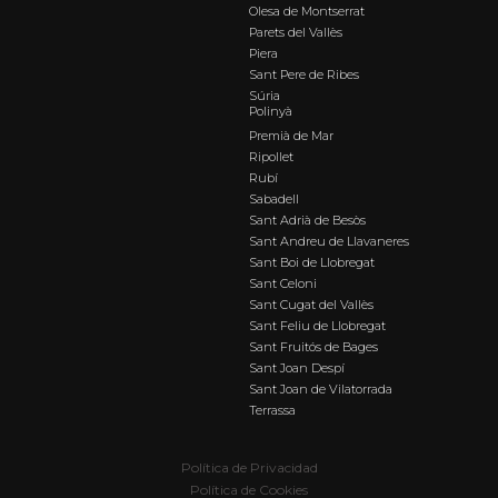
Olesa de Montserrat
Parets del Vallès
Piera
Sant Pere de Ribes
Súria
Polinyà
Premià de Mar
Ripollet
Rubí
Sabadell
Sant Adrià de Besòs
Sant Andreu de Llavaneres
Sant Boi de Llobregat
Sant Celoni
Sant Cugat del Vallès
Sant Feliu de Llobregat
Sant Fruitós de Bages
Sant Joan Despí
Sant Joan de Vilatorrada
Terrassa
Política de Privacidad
Política de Cookies