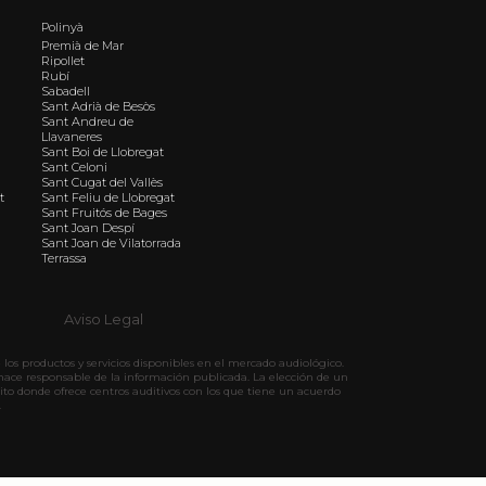
Polinyà
Premià de Mar
Ripollet
Rubí
Sabadell
Sant Adrià de Besòs
Sant Andreu de
Llavaneres
Sant Boi de Llobregat
Sant Celoni
Sant Cugat del Vallès
t
Sant Feliu de Llobregat
Sant Fruitós de Bages
Sant Joan Despí
Sant Joan de Vilatorrada
Terrassa
Aviso Legal
los productos y servicios disponibles en el mercado audiológico.
hace responsable de la información publicada. La elección de un
ito donde ofrece centros auditivos con los que tiene un acuerdo
.