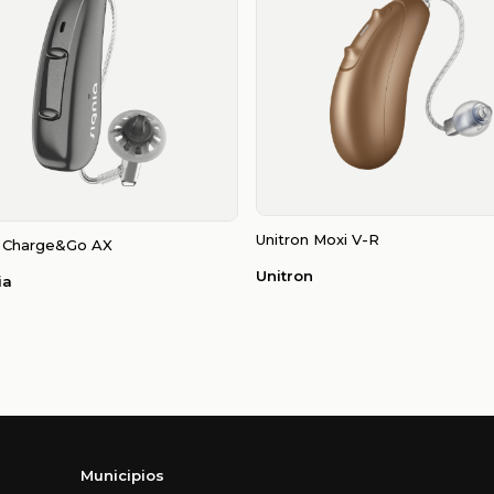
Unitron Moxi V-R
 Charge&Go AX
Unitron
ia
Municipios