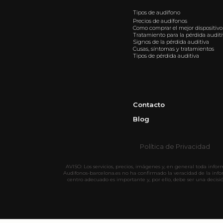
Tipos de audífono
Precios de audífonos
Como comprar el mejor dispositivo
Tratamiento para la pérdida audit
Signos de la pérdida auditiva
Cusas, síntomas y tratamientos
Tipos de pérdida auditiva
Contacto
Blog
Política de Privacidad
AVISO: Los servicios, precios, imágenes y, en general toda info
Audifonos-barcelona.es no ha confirmado la veracidad de la inf
centro adecuado es importante y, por ello, debe ser una decisi