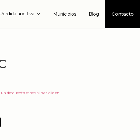
Pérdida auditiva
Contacto
Municipios
Blog
C
 un descuento especial haz clic en