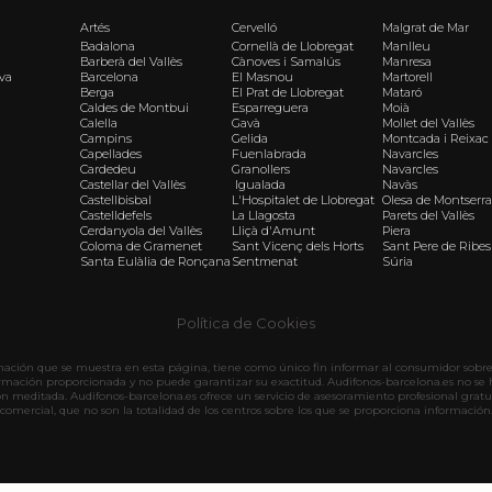
Artés
Cervelló
Malgrat de Mar
Badalona
Cornellà de Llobregat
Manlleu
Barberà del Vallès
Cànoves i Samalús
Manresa
iva
Barcelona
El Masnou
Martorell
Berga
El Prat de Llobregat
Mataró
Caldes de Montbui
Esparreguera
Moià
Calella
Gavà
Mollet del Vallès
Campins
Gelida
Montcada i Reixac
Capellades
Fuenlabrada
Navarcles
Cardedeu
Granollers
Navarcles
Castellar del Vallès
Igualada
Navàs
Castellbisbal
L'Hospitalet de Llobregat
Olesa de Montserra
Castelldefels
La Llagosta
Parets del Vallès
Cerdanyola del Vallès
Lliçà d'Amunt
Piera
Coloma de Gramenet
Sant Vicenç dels Horts
Sant Pere de Ribes
Santa Eulàlia de Ronçana
Sentmenat
Súria
Política de Cookies
rmación que se muestra en esta página, tiene como único fin informar al consumidor sobre 
ormación proporcionada y no puede garantizar su exactitud. Audifonos-barcelona.es no se 
ón meditada. Audifonos-barcelona.es ofrece un servicio de asesoramiento profesional gratu
comercial, que no son la totalidad de los centros sobre los que se proporciona información