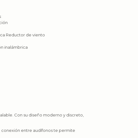
s
ación
ica Reductor de viento
ón inalámbrica
ualable. Con su diseño moderno y discreto,
u conexión entre audífonos te permite