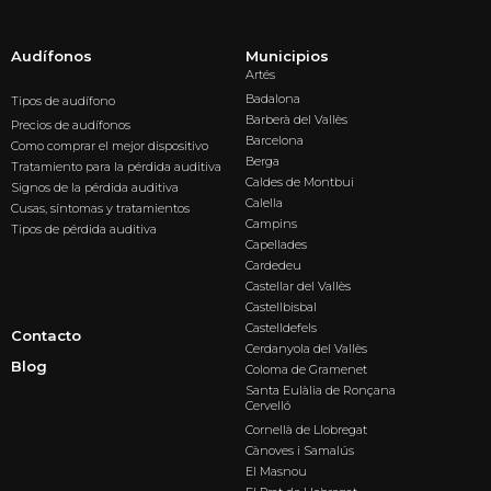
Audífonos
Municipios
Artés
Badalona
Tipos de audífono
Barberà del Vallès
Precios de audífonos
Barcelona
Como comprar el mejor dispositivo
Berga
Tratamiento para la pérdida auditiva
Caldes de Montbui
Signos de la pérdida auditiva
Calella
Cusas, síntomas y tratamientos
Campins
Tipos de pérdida auditiva
Capellades
Cardedeu
Castellar del Vallès
Castellbisbal
Castelldefels
Contacto
Cerdanyola del Vallès
Blog
Coloma de Gramenet
Santa Eulàlia de Ronçana
Cervelló
Cornellà de Llobregat
Cànoves i Samalús
El Masnou