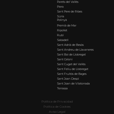
Parets del Vallès
Piera
Sant Pere de Ribes
Súria
Polinyà
Premià de Mar
Ripollet
Rubí
Sabadell
Sant Adrià de Besòs
Sant Andreu de Llavaneres
Sant Boi de Llobregat
Sant Celoni
Sant Cugat del Vallès
Sant Feliu de Llobregat
Sant Fruitós de Bages
Sant Joan Despí
Sant Joan de Vilatorrada
Terrassa
Política de Privacidad
Política de Cookies
Aviso Legal