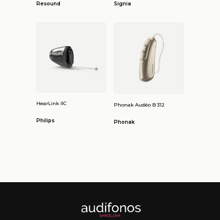
Resound
Signia
HearLink IIC
Phonak Audéo B 312
Philips
Phonak