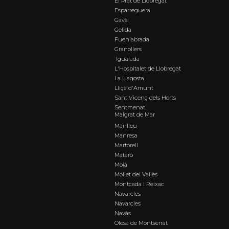
El Prat de Llobregat
Esparreguera
Gavà
Gelida
Fuenlabrada
Granollers
Igualada
L'Hospitalet de Llobregat
La Llagosta
Lliçà d'Amunt
Sant Vicenç dels Horts
Sentmenat
Malgrat de Mar
Manlleu
Manresa
Martorell
Mataró
Moià
Mollet del Vallès
Montcada i Reixac
Navarcles
Navarcles
Navàs
Olesa de Montserrat