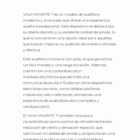
Viron MiniRITE T es un modelo de audífono
moderno y avanzado que ofrece una experiencia
auditiva excepcional. Este dispositivo se destaca por
su diseño discreto y su excelente calidad de sonido, lo
que lo convierte en una opción ideal para aquellos
que buscan mejorar su audición de manera cómoda
y efectiva.
Este audífono funciona con pilas, lo que garantiza
un fácil manejo y una larga duración. Además,
cuenta con una conexi&oacute;n
inal&aacute;mbrica que permite una
comunicaci&oacute;n fluida con otros dispositivos
electr&oacute;nicos, como tel&eacute;fonos
m&oacute;viles o televisores, brindando una
experiencia de audici&oacute;n completa y
vers&aacute;til.
El Viron MiniRITE T también incorpora
características como control de retroalimentación,
reducción de viento y sensación espacial, que
optimizan la calidad del sonido y proporcionan una
experiencia auditiva natural y confortable en