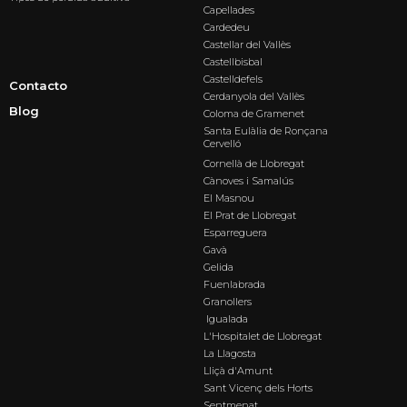
Capellades
Cardedeu
Castellar del Vallès
Castellbisbal
Castelldefels
Contacto
Cerdanyola del Vallès
Blog
Coloma de Gramenet
Santa Eulàlia de Ronçana
Cervelló
Cornellà de Llobregat
Cànoves i Samalús
El Masnou
El Prat de Llobregat
Esparreguera
Gavà
Gelida
Fuenlabrada
Granollers
Igualada
L'Hospitalet de Llobregat
La Llagosta
Lliçà d'Amunt
Sant Vicenç dels Horts
Sentmenat