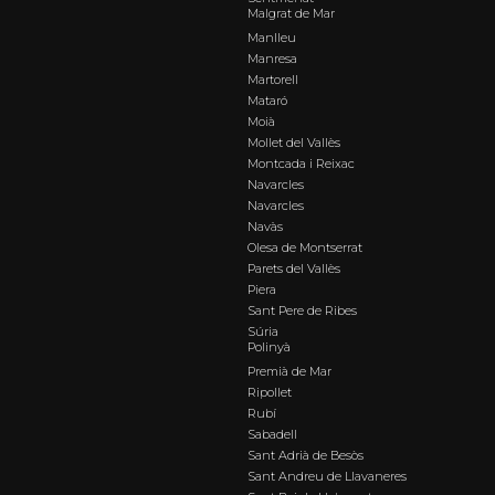
Malgrat de Mar
Manlleu
Manresa
Martorell
Mataró
Moià
Mollet del Vallès
Montcada i Reixac
Navarcles
Navarcles
Navàs
Olesa de Montserrat
Parets del Vallès
Piera
Sant Pere de Ribes
Súria
Polinyà
Premià de Mar
Ripollet
Rubí
Sabadell
Sant Adrià de Besòs
Sant Andreu de Llavaneres