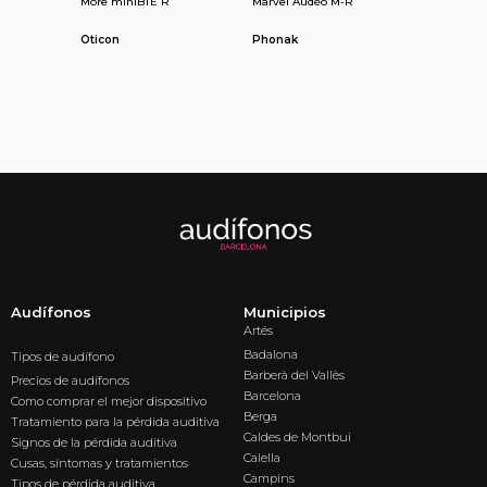
More miniBTE R
Marvel Audéo M-R
Oticon
Phonak
Audífonos
Municipios
Artés
Badalona
Tipos de audífono
Barberà del Vallès
Precios de audífonos
Barcelona
Como comprar el mejor dispositivo
Berga
Tratamiento para la pérdida auditiva
Caldes de Montbui
Signos de la pérdida auditiva
Calella
Cusas, síntomas y tratamientos
Campins
Tipos de pérdida auditiva