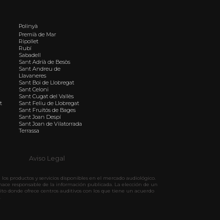
Polinyà
Premià de Mar
Ripollet
Rubí
Sabadell
Sant Adrià de Besòs
Sant Andreu de
Llavaneres
Sant Boi de Llobregat
Sant Celoni
Sant Cugat del Vallès
t
Sant Feliu de Llobregat
Sant Fruitós de Bages
Sant Joan Despí
Sant Joan de Vilatorrada
Terrassa
Aviso Legal
los productos y servicios disponibles en el mercado audiológico.
hace responsable de la información publicada. La elección de un
ito donde ofrece centros auditivos con los que tiene un acuerdo
.