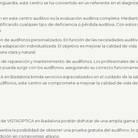
guardia, este centro se ha convertido en un referente en el diagnós
n en este centro auditivo es la evaluación auditiva completa. Mediant
ificando cualquier tipo de deficiencia o pérdida auditiva. Con estos
.
de audífonos personalizados. En función de las necesidades auditiva
 adaptación individualizada. El objetivo es mejorar la calidad de vid
a clara y natural.
os de reparación y mantenimiento de audífonos. Los profesionales d
 pueda surgir con los audífonos, asegurando su correcto funcionamie
 en Badalona brinda servicios especializados en el cuidado de la salu
udífonos, este centro se compromete a mejorar la calidad de vida de
vo de VISTAOPTICA en Badalona podrán disfrutar de una amplia gama 
tra la posibilidad de obtener una prueba gratuita del audífono, lo q
dición sin compromiso alguno.