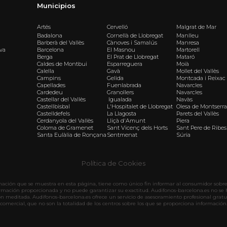
Municipios
Artés
Cervelló
Malgrat de Mar
Badalona
Cornellà de Llobregat
Manlleu
Barberà del Vallès
Cànoves i Samalús
Manresa
iva
Barcelona
El Masnou
Martorell
Berga
El Prat de Llobregat
Mataró
Caldes de Montbui
Esparreguera
Moià
Calella
Gavà
Mollet del Vallès
Campins
Gelida
Montcada i Reixac
Capellades
Fuenlabrada
Navarcles
Cardedeu
Granollers
Navarcles
Castellar del Vallès
Igualada
Navàs
Castellbisbal
L'Hospitalet de Llobregat
Olesa de Montserra
Castelldefels
La Llagosta
Parets del Vallès
Cerdanyola del Vallès
Lliçà d'Amunt
Piera
Coloma de Gramenet
Sant Vicenç dels Horts
Sant Pere de Ribes
Santa Eulàlia de Ronçana
Sentmenat
Súria
Política de Cookies
rmación que se muestra en esta página, tiene como único fin informar al consumidor sobre 
ormación proporcionada y no puede garantizar su exactitud. Audifonos-barcelona.es no se 
ón meditada. Audifonos-barcelona.es ofrece un servicio de asesoramiento profesional gratu
comercial, que no son la totalidad de los centros sobre los que se proporciona información