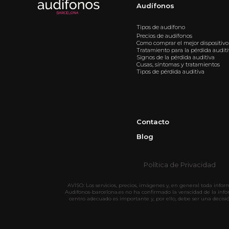
Audífonos
Tipos de audífono
Precios de audífonos
Como comprar el mejor dispositivo
Tratamiento para la pérdida audit
Signos de la pérdida auditiva
Cusas, síntomas y tratamientos
Tipos de pérdida auditiva
Contacto
Blog
Política de Privacidad
AVISO: Los servicios, precios, imágenes y, en general toda info
Audifonos-barcelona.es no ha confirmado la veracidad de la inf
centro adecuado es importante y, por ello, debe ser una decisi