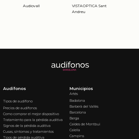
Audiovall
VISTAOPTICA Sant
Andreu
Audífonos
Municipios
Artés
Badalona
Tipos de audífono
Barberà del Vallès
Precios de audífonos
Barcelona
Como comprar el mejor dispositivo
Berga
Tratamiento para la pérdida auditiva
Caldes de Montbui
Signos de la pérdida auditiva
Calella
Cusas, síntomas y tratamientos
Campins
Tipos de pérdida auditiva