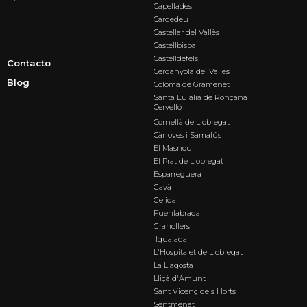
Capellades
Cardedeu
Castellar del Vallès
Castellbisbal
Castelldefels
Contacto
Cerdanyola del Vallès
Blog
Coloma de Gramenet
Santa Eulàlia de Ronçana
Cervelló
Cornellà de Llobregat
Cànoves i Samalús
El Masnou
El Prat de Llobregat
Esparreguera
Gavà
Gelida
Fuenlabrada
Granollers
Igualada
L'Hospitalet de Llobregat
La Llagosta
Lliçà d'Amunt
Sant Vicenç dels Horts
Sentmenat