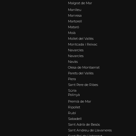
Malgrat de Mar
Manlleu
Manresa
Martorell
Mataró
Moià
Mollet del Vallès
Montcada i Reixac
Navarcles
Navarcles
Navàs
Olesa de Montserrat
Parets del Vallès
Piera
Sant Pere de Ribes
Súria
Polinyà
Premià de Mar
Ripollet
Rubí
Sabadell
Sant Adrià de Besòs
Sant Andreu de Llavaneres
Sant Boi de Llobregat