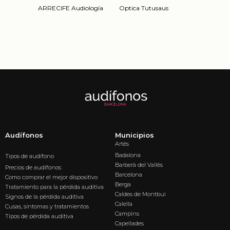
ARRECIFE Audiología
Optica Tutusaus
Audífonos
Municipios
Artés
Badalona
Tipos de audífono
Barberà del Vallès
Precios de audífonos
Barcelona
Como comprar el mejor dispositivo
Berga
Tratamiento para la pérdida auditiva
Caldes de Montbui
Signos de la pérdida auditiva
Calella
Cusas, síntomas y tratamientos
Campins
Tipos de pérdida auditiva
Capellades