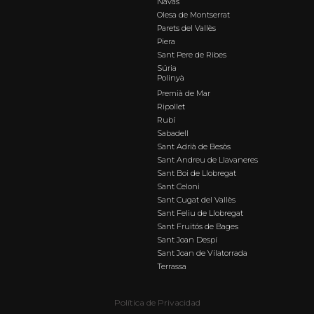
Navàs
Olesa de Montserrat
Parets del Vallès
Piera
Sant Pere de Ribes
Súria
Polinyà
Premià de Mar
Ripollet
Rubí
Sabadell
Sant Adrià de Besòs
Sant Andreu de Llavaneres
Sant Boi de Llobregat
Sant Celoni
Sant Cugat del Vallès
Sant Feliu de Llobregat
Sant Fruitós de Bages
Sant Joan Despí
Sant Joan de Vilatorrada
Terrassa
Política de Privacidad