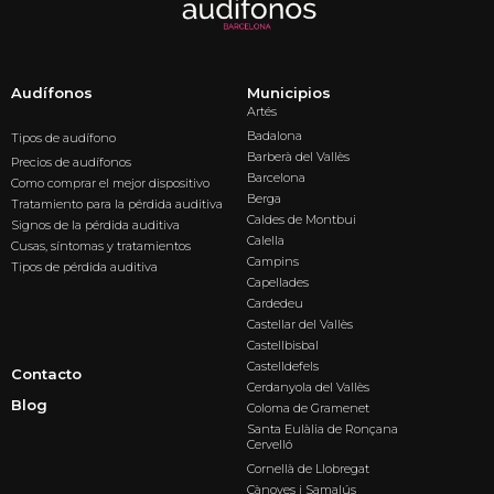
Audífonos
Municipios
Artés
Badalona
Tipos de audífono
Barberà del Vallès
Precios de audífonos
Barcelona
Como comprar el mejor dispositivo
Berga
Tratamiento para la pérdida auditiva
Caldes de Montbui
Signos de la pérdida auditiva
Calella
Cusas, síntomas y tratamientos
Campins
Tipos de pérdida auditiva
Capellades
Cardedeu
Castellar del Vallès
Castellbisbal
Castelldefels
Contacto
Cerdanyola del Vallès
Blog
Coloma de Gramenet
Santa Eulàlia de Ronçana
Cervelló
Cornellà de Llobregat
Cànoves i Samalús