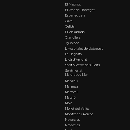
El Masnou
El Prat de Llobregat
Esparreguera
Gavà
Gelida
Fuenlabrada
Granollers
Igualada
L'Hospitalet de Llobregat
La Llagosta
Lliçà d'Amunt
Sant Vicenç dels Horts
Sentmenat
Malgrat de Mar
Manlleu
Manresa
Martorell
Mataró
Moià
Mollet del Vallès
Montcada i Reixac
Navarcles
Navarcles