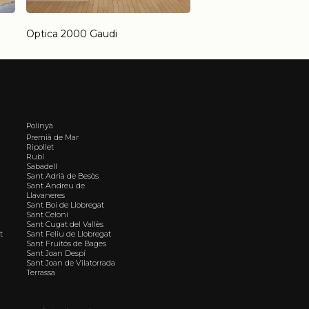
Optica 2000 Gaudi
Polinyà
Premià de Mar
Ripollet
Rubí
Sabadell
Sant Adrià de Besòs
Sant Andreu de
Llavaneres
Sant Boi de Llobregat
Sant Celoni
Sant Cugat del Vallès
t
Sant Feliu de Llobregat
Sant Fruitós de Bages
Sant Joan Despí
Sant Joan de Vilatorrada
Terrassa