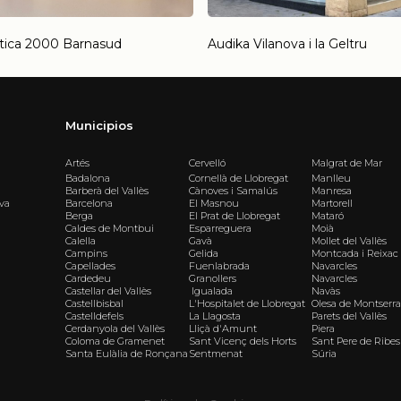
tica 2000 Barnasud
Audika Vilanova i la Geltru
Municipios
Artés
Cervelló
Malgrat de Mar
Badalona
Cornellà de Llobregat
Manlleu
Barberà del Vallès
Cànoves i Samalús
Manresa
iva
Barcelona
El Masnou
Martorell
Berga
El Prat de Llobregat
Mataró
Caldes de Montbui
Esparreguera
Moià
Calella
Gavà
Mollet del Vallès
Campins
Gelida
Montcada i Reixac
Capellades
Fuenlabrada
Navarcles
Cardedeu
Granollers
Navarcles
Castellar del Vallès
Igualada
Navàs
Castellbisbal
L'Hospitalet de Llobregat
Olesa de Montserra
Castelldefels
La Llagosta
Parets del Vallès
Cerdanyola del Vallès
Lliçà d'Amunt
Piera
Coloma de Gramenet
Sant Vicenç dels Horts
Sant Pere de Ribes
Santa Eulàlia de Ronçana
Sentmenat
Súria