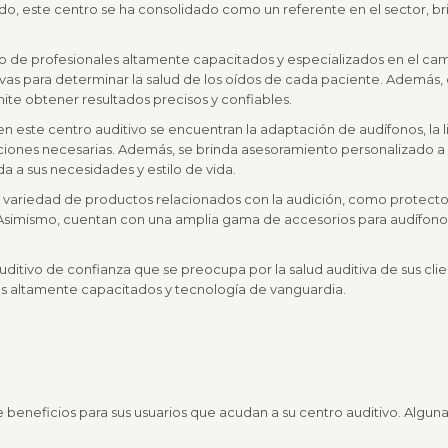
do, este centro se ha consolidado como un referente en el sector, b
po de profesionales altamente capacitados y especializados en el ca
tivas para determinar la salud de los oídos de cada paciente. Además
ite obtener resultados precisos y confiables.
 en este centro auditivo se encuentran la adaptación de audífonos, l
raciones necesarias. Además, se brinda asesoramiento personalizado a
a a sus necesidades y estilo de vida.
 variedad de productos relacionados con la audición, como protecto
 Asimismo, cuentan con una amplia gama de accesorios para audífonos,
uditivo de confianza que se preocupa por la salud auditiva de sus cli
es altamente capacitados y tecnología de vanguardia.
 beneficios para sus usuarios que acudan a su centro auditivo. Algun