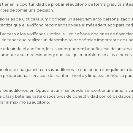
os tienen la oportunidad de probar el audífono de forma gratuita antes
ntes de tomar una decisión.
sionales de Opticalia Jumir brindan un asesoramiento personalizado 
garantiza que el audífono recomendado sea el más adecuado para cada
r el acceso a los audífonos, Opticalia Jumir ofrece opciones de financiac
an sin tener que realizar un desembolso económico importante de una 
ez adquirido el audífono, los usuarios pueden beneficiarse de un servi
tamente a sus necesidades y que cualquier problema o ajuste necesa
ir ofrece una garantía en sus audífonos, lo que brinda tranquilidad a 
n proporcionan servicios de mantenimiento y limpieza periódica para
los audífonos, en Opticalia Jumir se pueden encontrar una amplia 
pilas y baterías hasta dispositivos de conectividad con otros disposi
ar al máximo su audífono.