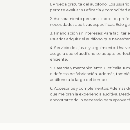
1. Prueba gratuita del audífono: Los usuari
permite evaluar su eficacia y comodidad a
2. Asesoramiento personalizado: Los profe
necesidades auditivas específicas. Esto 
3. Financiación sin intereses: Para facilita
usuarios adquirir el audífono que necesit
4. Servicio de ajuste y seguimiento: Una v
asegura que el audífono se adapte perfec
eficiente.
5. Garantía y mantenimiento: Opticalia Jum
o defecto de fabricación. Además, tambié
audífono a lo largo del tiempo.
6. Accesorios y complementos: Además de 
que mejoran la experiencia auditiva. Desde 
encontrar todo lo necesario para aprovech