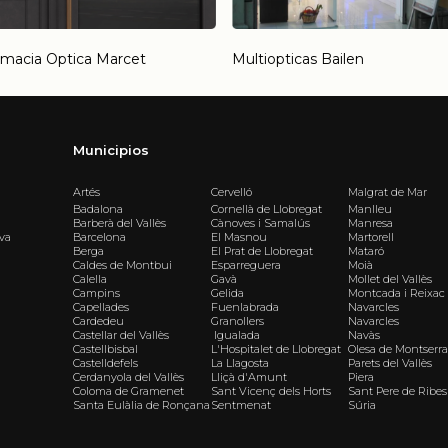
rmacia Optica Marcet
Multiopticas Bailen
Municipios
Artés
Cervelló
Malgrat de Mar
Badalona
Cornellà de Llobregat
Manlleu
Barberà del Vallès
Cànoves i Samalús
Manresa
iva
Barcelona
El Masnou
Martorell
Berga
El Prat de Llobregat
Mataró
Caldes de Montbui
Esparreguera
Moià
Calella
Gavà
Mollet del Vallès
Campins
Gelida
Montcada i Reixac
Capellades
Fuenlabrada
Navarcles
Cardedeu
Granollers
Navarcles
Castellar del Vallès
Igualada
Navàs
Castellbisbal
L'Hospitalet de Llobregat
Olesa de Montserra
Castelldefels
La Llagosta
Parets del Vallès
Cerdanyola del Vallès
Lliçà d'Amunt
Piera
Coloma de Gramenet
Sant Vicenç dels Horts
Sant Pere de Ribes
Santa Eulàlia de Ronçana
Sentmenat
Súria