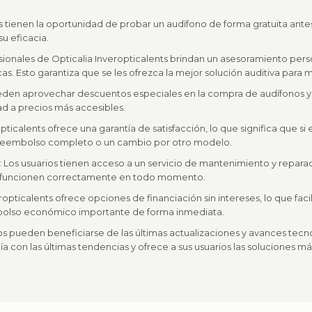
os tienen la oportunidad de probar un audífono de forma gratuita antes
u eficacia.
sionales de Opticalia Inveropticalents brindan un asesoramiento pers
s. Esto garantiza que se les ofrezca la mejor solución auditiva para m
eden aprovechar descuentos especiales en la compra de audífonos y ac
d a precios más accesibles.
opticalents ofrece una garantía de satisfacción, lo que significa que si 
 reembolso completo o un cambio por otro modelo.
 Los usuarios tienen acceso a un servicio de mantenimiento y reparac
vos funcionen correctamente en todo momento.
eropticalents ofrece opciones de financiación sin intereses, lo que faci
mbolso económico importante de forma inmediata.
ios pueden beneficiarse de las últimas actualizaciones y avances tec
ía con las últimas tendencias y ofrece a sus usuarios las soluciones m