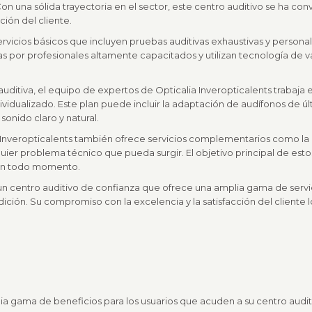
n una sólida trayectoria en el sector, este centro auditivo se ha conv
ción del cliente.
ervicios básicos que incluyen pruebas auditivas exhaustivas y personal
as por profesionales altamente capacitados y utilizan tecnología de 
auditiva, el equipo de expertos de Opticalia Inveropticalents trabaja
dividualizado. Este plan puede incluir la adaptación de audífonos de 
sonido claro y natural.
a Inveropticalents también ofrece servicios complementarios como la
uier problema técnico que pueda surgir. El objetivo principal de estos
 en todo momento.
un centro auditivo de confianza que ofrece una amplia gama de servic
ición. Su compromiso con la excelencia y la satisfacción del cliente
lia gama de beneficios para los usuarios que acuden a su centro audit