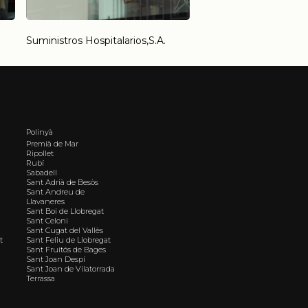
Suministros Hospitalarios,S.A.
Polinyà
Premià de Mar
Ripollet
Rubí
Sabadell
Sant Adrià de Besòs
Sant Andreu de
Llavaneres
Sant Boi de Llobregat
Sant Celoni
Sant Cugat del Vallès
t
Sant Feliu de Llobregat
Sant Fruitós de Bages
Sant Joan Despí
Sant Joan de Vilatorrada
Terrassa