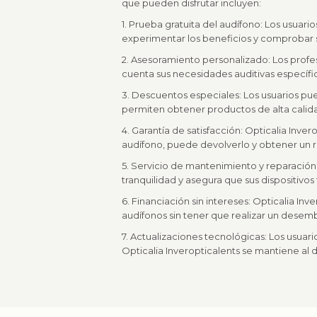
que pueden disfrutar incluyen:
1. Prueba gratuita del audífono: Los usuari
experimentar los beneficios y comprobar s
2. Asesoramiento personalizado: Los profe
cuenta sus necesidades auditivas específica
3. Descuentos especiales: Los usuarios pu
permiten obtener productos de alta calida
4. Garantía de satisfacción: Opticalia Inver
audífono, puede devolverlo y obtener un
5. Servicio de mantenimiento y reparación:
tranquilidad y asegura que sus dispositi
6. Financiación sin intereses: Opticalia Inv
audífonos sin tener que realizar un dese
7. Actualizaciones tecnológicas: Los usuar
Opticalia Inveropticalents se mantiene al d