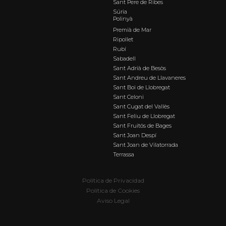
Sant Pere de Ribes
Súria
Polinyà
Premià de Mar
Ripollet
Rubí
Sabadell
Sant Adrià de Besòs
Sant Andreu de Llavaneres
Sant Boi de Llobregat
Sant Celoni
Sant Cugat del Vallès
Sant Feliu de Llobregat
Sant Fruitós de Bages
Sant Joan Despí
Sant Joan de Vilatorrada
Terrassa
Política de Privacidad
Política de Cookies
Aviso Legal