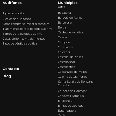
Audífonos
Municipios
Artés
Badalona
Tipos de audífono
Barberà del Vallès
Precios de audífonos
Barcelona
Como comprar el mejor dispositivo
Berga
Tratamiento para la pérdida auditiva
Caldes de Montbui
Signos de la pérdida auditiva
Calella
Cusas, síntomas y tratamientos
Campins
Tipos de pérdida auditiva
Capellades
Cardedeu
Castellar del Vallès
Castellbisbal
Castelldefels
Contacto
Cerdanyola del Vallès
Blog
Coloma de Gramenet
Santa Eulàlia de Ronçana
Cervelló
Cornellà de Llobregat
Cànoves i Samalús
El Masnou
El Prat de Llobregat
Esparreguera
Gavà