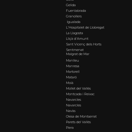
Gelida
Fuenlabrada
Granollers
Igualada
L'Hospitalet de Llobregat
La Llagosta
Lliçà d'Amunt
Sant Vicenç dels Horts
Sentmenat
Malgrat de Mar
Manlleu
Manresa
Martorell
Mataró
Moià
Mollet del Vallès
Montcada i Reixac
Navarcles
Navarcles
Navàs
Olesa de Montserrat
Parets del Vallès
Piera