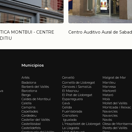
TICA MONTBUI - CENTRE
Centro Auditivo Aural de Sabad
DITIU
Municipios
Artés
Cervelló
Malgrat de Mar
Badalona
Cornellà de Llobregat
Manlleu
Barberà del Vallès
Cànoves i Samalús
Manresa
iva
Barcelona
El Masnou
Martorell
Berga
El Prat de Llobregat
Mataró
Caldes de Montbui
Esparreguera
Moià
Calella
Gavà
Mollet del Vallès
Campins
Gelida
Montcada i Reixac
Capellades
Fuenlabrada
Navarcles
Cardedeu
Granollers
Navarcles
Castellar del Vallès
Igualada
Navàs
Castellbisbal
L'Hospitalet de Llobregat
Olesa de Montserra
Castelldefels
La Llagosta
Parets del Vallès
Cerdanyola del Vallès
Lliçà d'Amunt
Piera