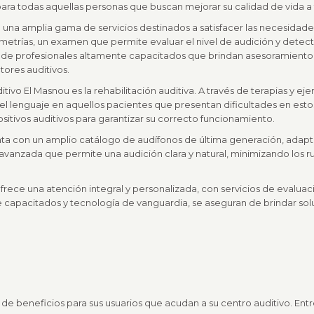
ara todas aquellas personas que buscan mejorar su calidad de vida a 
n una amplia gama de servicios destinados a satisfacer las necesidade
metrías, un examen que permite evaluar el nivel de audición y detec
 de profesionales altamente capacitados que brindan asesoramiento 
ores auditivos.
ivo El Masnou es la rehabilitación auditiva. A través de terapias y eje
 lenguaje en aquellos pacientes que presentan dificultades en estos
ositivos auditivos para garantizar su correcto funcionamiento.
nta con un amplio catálogo de audífonos de última generación, adap
avanzada que permite una audición clara y natural, minimizando los ru
rece una atención integral y personalizada, con servicios de evaluaci
capacitados y tecnología de vanguardia, se aseguran de brindar solu
e beneficios para sus usuarios que acudan a su centro auditivo. Ent