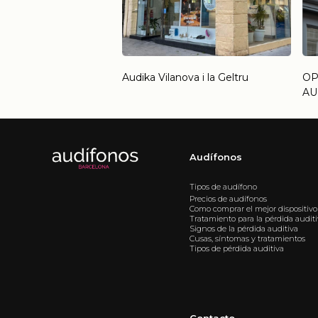
Audika Vilanova i la Geltru
OP
AU
Audífonos
Tipos de audífono
Precios de audífonos
Como comprar el mejor dispositivo
Tratamiento para la pérdida audit
Signos de la pérdida auditiva
Cusas, síntomas y tratamientos
Tipos de pérdida auditiva
Contacto