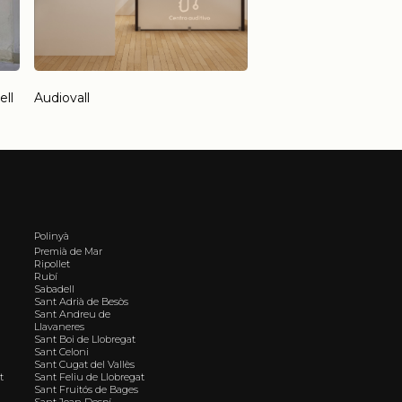
ell
Audiovall
Polinyà
Premià de Mar
Ripollet
Rubí
Sabadell
Sant Adrià de Besòs
Sant Andreu de
Llavaneres
Sant Boi de Llobregat
Sant Celoni
Sant Cugat del Vallès
t
Sant Feliu de Llobregat
Sant Fruitós de Bages
Sant Joan Despí