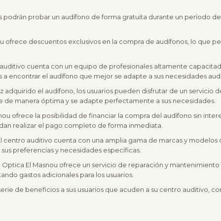
ios podrán probar un audífono de forma gratuita durante un período de
u ofrece descuentos exclusivos en la compra de audífonos, lo que pe
o auditivo cuenta con un equipo de profesionales altamente capacit
 a encontrar el audífono que mejor se adapte a sus necesidades audi
z adquirido el audífono, los usuarios pueden disfrutar de un servicio d
one de manera óptima y se adapte perfectamente a sus necesidades.
nou ofrece la posibilidad de financiar la compra del audífono sin intere
edan realizar el pago completo de forma inmediata.
l centro auditivo cuenta con una amplia gama de marcas y modelos de
a sus preferencias y necesidades específicas.
: Optica El Masnou ofrece un servicio de reparación y mantenimiento 
tando gastos adicionales para los usuarios.
erie de beneficios a sus usuarios que acuden a su centro auditivo, c