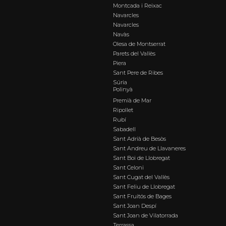
Montcada i Reixac
Navarcles
Navarcles
Navàs
Olesa de Montserrat
Parets del Vallès
Piera
Sant Pere de Ribes
Súria
Polinyà
Premià de Mar
Ripollet
Rubí
Sabadell
Sant Adrià de Besòs
Sant Andreu de Llavaneres
Sant Boi de Llobregat
Sant Celoni
Sant Cugat del Vallès
Sant Feliu de Llobregat
Sant Fruitós de Bages
Sant Joan Despí
Sant Joan de Vilatorrada
Terrassa