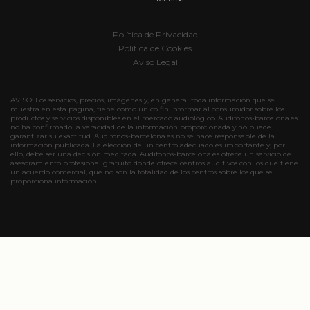
Política de Privacidad
Política de Cookies
Aviso Legal
AVISO: Los servicios, precios, imágenes y, en general toda información que se
muestra en esta página, tiene como único fin informar al consumidor sobre los
productos y servicios disponibles en el mercado audiológico. Audifonos-barcelona.es
no ha confirmado la veracidad de la información proporcionada y no puede
garantizar su exactitud. Audifonos-barcelona.es no se hace responsable de la
información publicada. La elección de un centro adecuado es importante y, por
ello, debe ser una decisión meditada. Audifonos-barcelona.es ofrece un servicio de
asesoramiento profesional gratuito donde ofrece centros auditivos con los que tiene
un acuerdo comercial, que no son la totalidad de los centros sobre los que se
proporciona información.