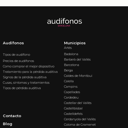
Audífonos
Municipios
Artés
Badalona
Tipos de audífono
Barberà del Vallès
Precios de audífonos
Barcelona
Como comprar el mejor dispositivo
Berga
Tratamiento para la pérdida auditiva
Caldes de Montbui
Signos de la pérdida auditiva
Calella
Cusas, síntomas y tratamientos
Campins
Tipos de pérdida auditiva
Capellades
Cardedeu
Castellar del Vallès
Castellbisbal
Castelldefels
Contacto
Cerdanyola del Vallès
Blog
Coloma de Gramenet