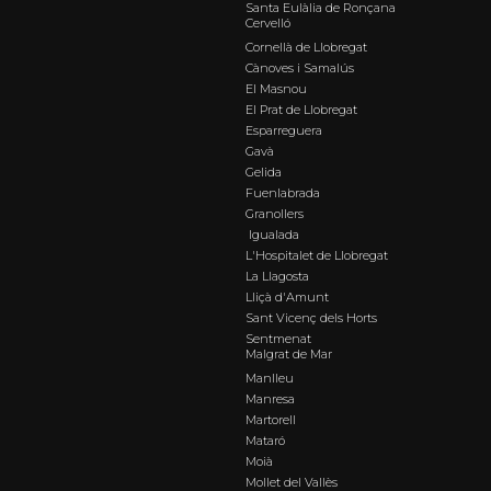
Santa Eulàlia de Ronçana
Cervelló
Cornellà de Llobregat
Cànoves i Samalús
El Masnou
El Prat de Llobregat
Esparreguera
Gavà
Gelida
Fuenlabrada
Granollers
Igualada
L'Hospitalet de Llobregat
La Llagosta
Lliçà d'Amunt
Sant Vicenç dels Horts
Sentmenat
Malgrat de Mar
Manlleu
Manresa
Martorell
Mataró
Moià
Mollet del Vallès