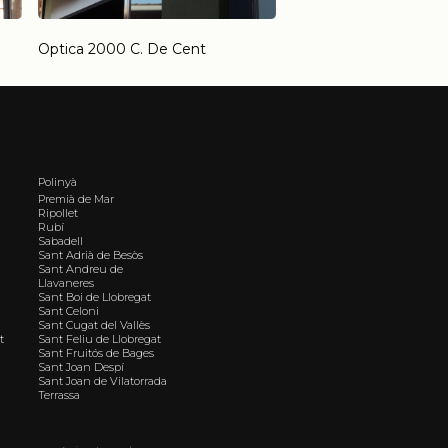
Optica 2000 C. De Cent
Polinyà
Premià de Mar
Ripollet
Rubí
Sabadell
Sant Adrià de Besòs
Sant Andreu de
Llavaneres
Sant Boi de Llobregat
Sant Celoni
Sant Cugat del Vallès
t
Sant Feliu de Llobregat
Sant Fruitós de Bages
Sant Joan Despí
Sant Joan de Vilatorrada
Terrassa