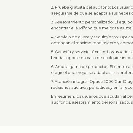
2. Prueba gratuita del audífono: Los usuari
asegurarse de que se adapta a sus necesid
3. Asesoramiento personalizado: El equipo
encontrar el audífono que mejor se ajuste 
4. Servicio de ajuste y seguimiento: Optic
obtengan el máximo rendimiento y comodi
5. Garantía y servicio técnico: Los usuari
brinda soporte en caso de cualquier inco
6. Amplia gama de productos: El centro au
elegir el que mejor se adapte a sus prefer
7. Atención integral: Optica 2000 Can Drago
revisiones auditivas periódicas y en la r
En resumen, los usuarios que acudan al ce
audífonos, asesoramiento personalizado, s