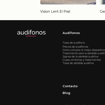
Vision Lent El Prat
Ge
Audífonos
Tipos de audífono
Precios de audífonos
Como comprar el mejor dispositivo
Tratamiento para la pérdida audit
Signos de la pérdida auditiva
Cusas, síntomas y tratamientos
Tipos de pérdida auditiva
Contacto
Blog