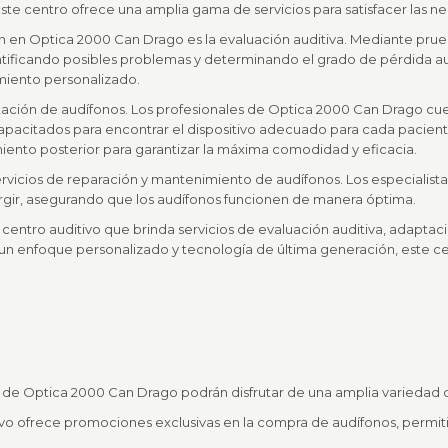
ste centro ofrece una amplia gama de servicios para satisfacer las n
en en Optica 2000 Can Drago es la evaluación auditiva. Mediante prueb
ificando posibles problemas y determinando el grado de pérdida audit
miento personalizado.
ptación de audífonos. Los profesionales de Optica 2000 Can Drago cu
capacitados para encontrar el dispositivo adecuado para cada pacient
iento posterior para garantizar la máxima comodidad y eficacia.
icios de reparación y mantenimiento de audífonos. Los especialista
gir, asegurando que los audífonos funcionen de manera óptima.
entro auditivo que brinda servicios de evaluación auditiva, adaptaci
 un enfoque personalizado y tecnología de última generación, este c
o de Optica 2000 Can Drago podrán disfrutar de una amplia variedad d
tivo ofrece promociones exclusivas en la compra de audífonos, permiti