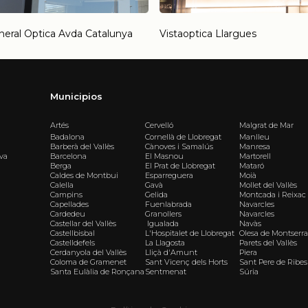
neral Optica Avda Catalunya
Vistaoptica Llargues
Municipios
Artés
Cervelló
Malgrat de Mar
Badalona
Cornellà de Llobregat
Manlleu
Barberà del Vallès
Cànoves i Samalús
Manresa
iva
Barcelona
El Masnou
Martorell
Berga
El Prat de Llobregat
Mataró
Caldes de Montbui
Esparreguera
Moià
Calella
Gavà
Mollet del Vallès
Campins
Gelida
Montcada i Reixac
Capellades
Fuenlabrada
Navarcles
Cardedeu
Granollers
Navarcles
Castellar del Vallès
Igualada
Navàs
Castellbisbal
L'Hospitalet de Llobregat
Olesa de Montserra
Castelldefels
La Llagosta
Parets del Vallès
Cerdanyola del Vallès
Lliçà d'Amunt
Piera
Coloma de Gramenet
Sant Vicenç dels Horts
Sant Pere de Ribes
Santa Eulàlia de Ronçana
Sentmenat
Súria