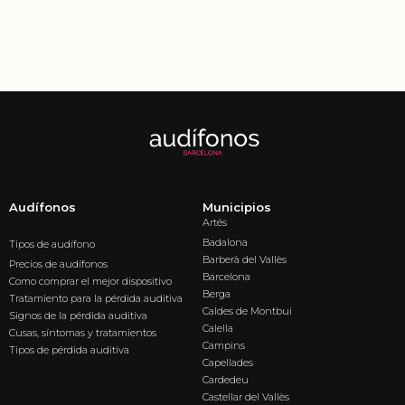
Audífonos
Municipios
Artés
Badalona
Tipos de audífono
Barberà del Vallès
Precios de audífonos
Barcelona
Como comprar el mejor dispositivo
Berga
Tratamiento para la pérdida auditiva
Caldes de Montbui
Signos de la pérdida auditiva
Calella
Cusas, síntomas y tratamientos
Campins
Tipos de pérdida auditiva
Capellades
Cardedeu
Castellar del Vallès