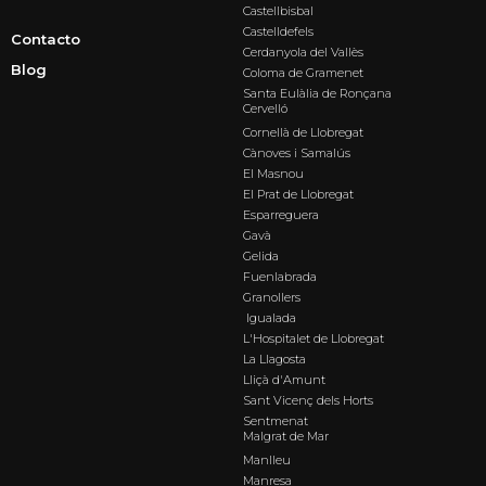
Castellbisbal
Castelldefels
Contacto
Cerdanyola del Vallès
Blog
Coloma de Gramenet
Santa Eulàlia de Ronçana
Cervelló
Cornellà de Llobregat
Cànoves i Samalús
El Masnou
El Prat de Llobregat
Esparreguera
Gavà
Gelida
Fuenlabrada
Granollers
Igualada
L'Hospitalet de Llobregat
La Llagosta
Lliçà d'Amunt
Sant Vicenç dels Horts
Sentmenat
Malgrat de Mar
Manlleu
Manresa