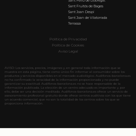
Sant Feliu de Llobregat
Sant Fruitós de Bages
Sant Joan Despí
Sant Joan de Vilatorrada
Terrassa
Política de Privacidad
Política de Cookies
Aviso Legal
AVISO: Los servicios, precios, imágenes y, en general toda información que se
muestra en esta página, tiene como único fin informar al consumidor sobre los
productos y servicios disponibles en el mercado audiológico. Audifonos-barcelona.es
no ha confirmado la veracidad de la información proporcionada y no puede
garantizar su exactitud. Audifonos-barcelona.es no se hace responsable de la
información publicada. La elección de un centro adecuado es importante y, por
ello, debe ser una decisión meditada. Audifonos-barcelona.es ofrece un servicio de
asesoramiento profesional gratuito donde ofrece centros auditivos con los que tiene
un acuerdo comercial, que no son la totalidad de los centros sobre los que se
proporciona información.