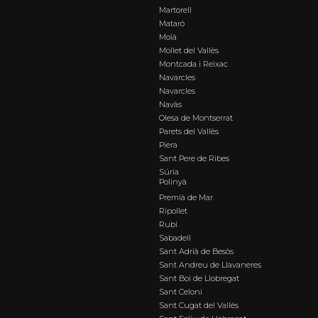
Martorell
Mataró
Moià
Mollet del Vallès
Montcada i Reixac
Navarcles
Navarcles
Navàs
Olesa de Montserrat
Parets del Vallès
Piera
Sant Pere de Ribes
Súria
Polinyà
Premià de Mar
Ripollet
Rubí
Sabadell
Sant Adrià de Besòs
Sant Andreu de Llavaneres
Sant Boi de Llobregat
Sant Celoni
Sant Cugat del Vallès