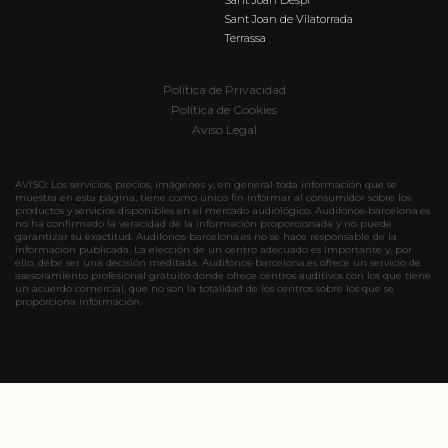
Sant Joan de Vilatorrada
Terrassa
Política de Privacidad
Política de Cookies
Aviso Legal
AVISO: Los servicios, precios, imágenes y, en general toda información que se
muestra en esta página, tiene como único fin informar al consumidor sobre los
productos y servicios disponibles en el mercado audiológico. Audifonos-barcelona.es
no ha confirmado la veracidad de la información proporcionada y no puede
garantizar su exactitud. Audifonos-barcelona.es no se hace responsable de la
información publicada. La elección de un centro adecuado es importante y, por
ello, debe ser una decisión meditada. Audifonos-barcelona.es ofrece un servicio de
asesoramiento profesional gratuito donde ofrece centros auditivos con los que tiene
un acuerdo comercial, que no son la totalidad de los centros sobre los que se
proporciona información.