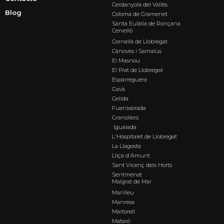
Cerdanyola del Vallès
Blog
Coloma de Gramenet
Santa Eulàlia de Ronçana
Cervelló
Cornellà de Llobregat
Cànoves i Samalús
El Masnou
El Prat de Llobregat
Esparreguera
Gavà
Gelida
Fuenlabrada
Granollers
Igualada
L'Hospitalet de Llobregat
La Llagosta
Lliçà d'Amunt
Sant Vicenç dels Horts
Sentmenat
Malgrat de Mar
Manlleu
Manresa
Martorell
Mataró