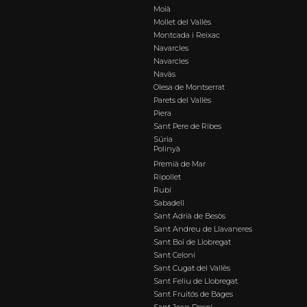
Moià
Mollet del Vallès
Montcada i Reixac
Navarcles
Navarcles
Navàs
Olesa de Montserrat
Parets del Vallès
Piera
Sant Pere de Ribes
Súria
Polinyà
Premià de Mar
Ripollet
Rubí
Sabadell
Sant Adrià de Besòs
Sant Andreu de Llavaneres
Sant Boi de Llobregat
Sant Celoni
Sant Cugat del Vallès
Sant Feliu de Llobregat
Sant Fruitós de Bages
Sant Joan Despí