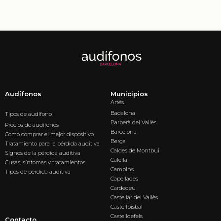
Audífonos
Municipios
Artés
Badalona
Tipos de audífono
Barberà del Vallès
Precios de audífonos
Barcelona
Como comprar el mejor dispositivo
Berga
Tratamiento para la pérdida auditiva
Caldes de Montbui
Signos de la pérdida auditiva
Calella
Cusas, síntomas y tratamientos
Campins
Tipos de pérdida auditiva
Capellades
Cardedeu
Castellar del Vallès
Castellbisbal
Castelldefels
Contacto