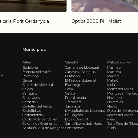
icalia Florit Cerdanyola
Optica 2000 Pi I Molist
Municipios
Artés
Cervelló
Malgrat de Mar
Badalona
Cornellà de Llobregat
Manlleu
Barberà del Vallès
Cànoves i Samalús
Manresa
iva
Barcelona
El Masnou
Martorell
Berga
El Prat de Llobregat
Mataró
Caldes de Montbui
Esparreguera
Moià
Calella
Gavà
Mollet del Vallès
Campins
Gelida
Montcada i Reixac
Capellades
Fuenlabrada
Navarcles
Cardedeu
Granollers
Navarcles
Castellar del Vallès
Igualada
Navàs
Castellbisbal
L'Hospitalet de Llobregat
Olesa de Montserra
Castelldefels
La Llagosta
Parets del Vallès
Cerdanyola del Vallès
Lliçà d'Amunt
Piera
Coloma de Gramenet
Sant Vicenç dels Horts
Sant Pere de Ribes
Santa Eulàlia de Ronçana
Sentmenat
Súria