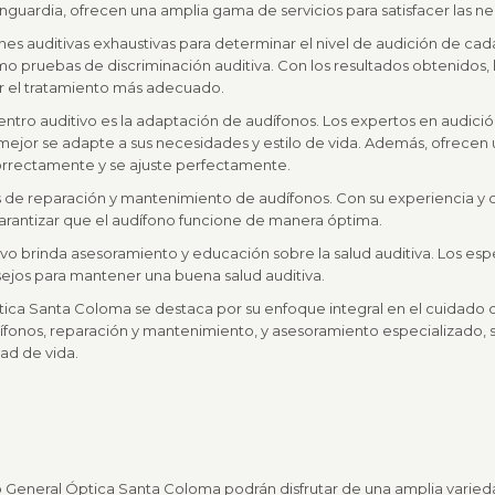
guardia, ofrecen una amplia gama de servicios para satisfacer las 
ones auditivas exhaustivas para determinar el nivel de audición de cad
mo pruebas de discriminación auditiva. Con los resultados obtenidos, l
r el tratamiento más adecuado.
entro auditivo es la adaptación de audífonos. Los expertos en audici
mejor se adapte a sus necesidades y estilo de vida. Además, ofrecen
orrectamente y se ajuste perfectamente.
os de reparación y mantenimiento de audífonos. Con su experiencia y 
arantizar que el audífono funcione de manera óptima.
ivo brinda asesoramiento y educación sobre la salud auditiva. Los es
sejos para mantener una buena salud auditiva.
tica Santa Coloma se destaca por su enfoque integral en el cuidado d
dífonos, reparación y mantenimiento, y asesoramiento especializado,
dad de vida.
o General Óptica Santa Coloma podrán disfrutar de una amplia varieda