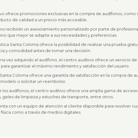
tivo ofrece promociones exclusivas en la compra de audífonos, como d
oducto de calidad a un precio más accesible.
ios recibirán un asesoramiento personalizado por parte de profesiona
fono que mejor se adapte a sus necesidades y preferencias.
ptica Santa Coloma ofrece la posibilidad de realizar una prueba gratu
cia y comodidad antes de tomar una decisión.
na vez adquirido el audífono, el centro auditivo ofrece un servicio 
s para garantizar el máximo rendimiento y satisfacción del usuario.
a Santa Coloma ofrece una garantía de satisfacción en la compra de au
 modelo o solicitar un reembolso.
 los audífonos, el centro auditivo ofrece una amplia gama de acceso
s, geles de limpieza y estuches de transporte, entre otros.
cuenta con un equipo de atención al cliente disponible para resolver cu
a física como a través de medios digitales.