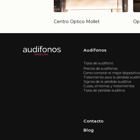
Centro Optico Mollet
Opt
Audífonos
Tipos de audífono
Precios de audífonos
Como comprar el mejor dispositivo
Tratamiento para la pérdida audit
Signos de la pérdida auditiva
Cusas, síntomas y tratamientos
Tipos de pérdida auditiva
Contacto
Blog