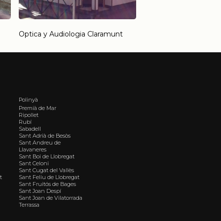
Optica y Audiologia Claramunt
Polinyà
Premià de Mar
Ripollet
Rubí
Sabadell
Sant Adrià de Besòs
Sant Andreu de
Llavaneres
Sant Boi de Llobregat
Sant Celoni
Sant Cugat del Vallès
t
Sant Feliu de Llobregat
Sant Fruitós de Bages
Sant Joan Despí
Sant Joan de Vilatorrada
Terrassa