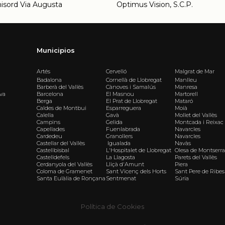
nisord Via Augusta
Optimus Vision, S.C.P.
Municipios
Artés
Cervelló
Malgrat de Mar
Badalona
Cornellà de Llobregat
Manlleu
Barberà del Vallès
Cànoves i Samalús
Manresa
iva
Barcelona
El Masnou
Martorell
Berga
El Prat de Llobregat
Mataró
Caldes de Montbui
Esparreguera
Moià
Calella
Gavà
Mollet del Vallès
Campins
Gelida
Montcada i Reixac
Capellades
Fuenlabrada
Navarcles
Cardedeu
Granollers
Navarcles
Castellar del Vallès
Igualada
Navàs
Castellbisbal
L'Hospitalet de Llobregat
Olesa de Montserra
Castelldefels
La Llagosta
Parets del Vallès
Cerdanyola del Vallès
Lliçà d'Amunt
Piera
Coloma de Gramenet
Sant Vicenç dels Horts
Sant Pere de Ribes
Santa Eulàlia de Ronçana
Sentmenat
Súria
Política de Cookies