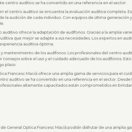
este centro auditivo se ha convertido en una referencia en el sector.
 en el centro auditivo se encuentra la evaluación auditiva completa.
de la audición de cada individuo. Con equipos de última generación 
le.
o auditivo ofrece la adaptación de audífonos. Gracias a la amplia va
auditiva que mejor se adapte a sus necesidades. Los expertos en au
 experiencia auditiva óptima.
y mantenimiento de los audífonos. Los profesionales del centro auditi
 consejos sobre el uso y el cuidado adecuado de los audífonos. Esto 
go plazo.
tica Francesc Macià ofrece una amplia gama de servicios para el cuid
centro auditivo se ha convertido en una referencia en el sector. Desde
 profesionales altamente capacitados están comprometidos en brindar
 de General Optica Francesc Macià podrán disfrutar de una amplia gam