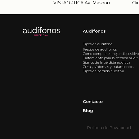
VISTAOPTICA Av. Masnou
Cli
Audífonos
Tipos de audífono
Precios de audífonos
Como comprar el mejor dispositivo
Tratamiento para la pérdida audit
Signos de la pérdida auditiva
Cusas, síntomas y tratamientos
Tipos de pérdida auditiva
Contacto
Blog
Política de Privacidad