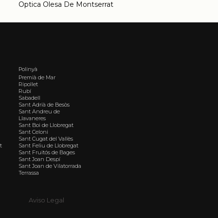
Optica Olesa De Montserrat
Polinyà
Premià de Mar
Ripollet
Rubí
Sabadell
Sant Adrià de Besòs
Sant Andreu de
Llavaneres
Sant Boi de Llobregat
Sant Celoni
Sant Cugat del Vallès
t
Sant Feliu de Llobregat
Sant Fruitós de Bages
Sant Joan Despí
Sant Joan de Vilatorrada
Terrassa
Aviso Legal