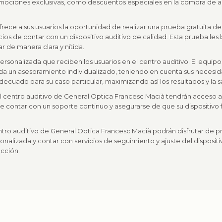
omociones exclusivas, como descuentos especiales en la compra de a
ce a sus usuarios la oportunidad de realizar una prueba gratuita del 
os de contar con un dispositivo auditivo de calidad. Esta prueba le
r de manera clara y nítida.
ersonalizada que reciben los usuarios en el centro auditivo. El equi
da un asesoramiento individualizado, teniendo en cuenta sus necesida
cuado para su caso particular, maximizando así los resultados y la sa
l centro auditivo de General Optica Francesc Macià tendrán acceso a 
ite contar con un soporte continuo y asegurarse de que su dispositi
ntro auditivo de General Optica Francesc Macià podrán disfrutar de p
sonalizada y contar con servicios de seguimiento y ajuste del dispositi
acción.