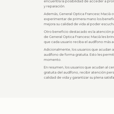
encuentra la posibilidad de acceder a pr
y reparación.
Además, General Optica Francesc Macià ofre
experimentar de primera mano los benefici
mejora su calidad de vida al poder escucha
Otro beneficio destacado es la atención p
de General Optica Francesc Macià les brin
que cada usuario reciba el audífono más ade
Adicionalmente, los usuarios que acudan a
audífono de forma gratuita. Esto les perm
momento.
En resumen, los usuarios que acudan al ce
gratuita del audífono, recibir atención per
calidad de vida y garantizar su plena satisf