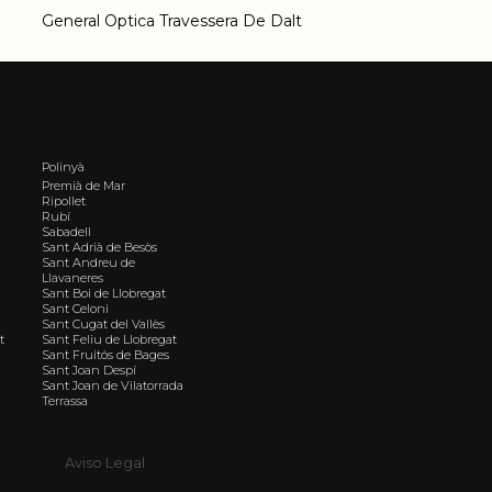
General Optica Travessera De Dalt
Polinyà
Premià de Mar
Ripollet
Rubí
Sabadell
Sant Adrià de Besòs
Sant Andreu de
Llavaneres
Sant Boi de Llobregat
Sant Celoni
Sant Cugat del Vallès
t
Sant Feliu de Llobregat
Sant Fruitós de Bages
Sant Joan Despí
Sant Joan de Vilatorrada
Terrassa
Aviso Legal