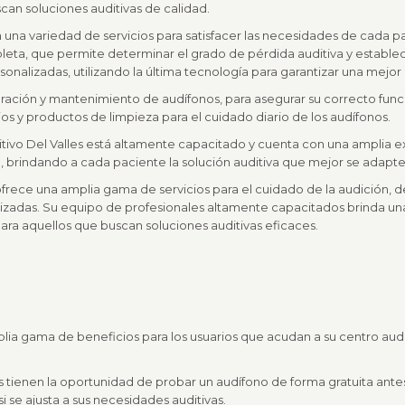
can soluciones auditivas de calidad.
en una variedad de servicios para satisfacer las necesidades de cada p
pleta, que permite determinar el grado de pérdida auditiva y establ
onalizadas, utilizando la última tecnología para garantizar una mejo
aración y mantenimiento de audífonos, para asegurar su correcto fun
 y productos de limpieza para el cuidado diario de los audífonos.
itivo Del Valles está altamente capacitado y cuenta con una amplia ex
 brindando a cada paciente la solución auditiva que mejor se adapte 
 ofrece una amplia gama de servicios para el cuidado de la audición,
izadas. Su equipo de profesionales altamente capacitados brinda una
ara aquellos que buscan soluciones auditivas eficaces.
plia gama de beneficios para los usuarios que acudan a su centro aud
os tienen la oportunidad de probar un audífono de forma gratuita antes
 se ajusta a sus necesidades auditivas.