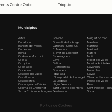
rents Centre Optic
Trioptic
Municipios
Artés
Cervelló
Malgrat de Mar
Badalona
Cornellà de Llobregat
Manlleu
Barberà del Vallès
Cànoves i Samalús
Manresa
iva
Barcelona
El Masnou
Martorell
Berga
El Prat de Llobregat
Mataró
Caldes de Montbui
Esparreguera
Moià
Calella
Gavà
Mollet del Vallès
Campins
Gelida
Montcada i Reixac
Capellades
Fuenlabrada
Navarcles
Cardedeu
Granollers
Navarcles
Castellar del Vallès
Igualada
Navàs
Castellbisbal
L'Hospitalet de Llobregat
Olesa de Montserra
Castelldefels
La Llagosta
Parets del Vallès
Cerdanyola del Vallès
Lliçà d'Amunt
Piera
Coloma de Gramenet
Sant Vicenç dels Horts
Sant Pere de Ribes
Santa Eulàlia de Ronçana
Sentmenat
Súria
Política de Cookies