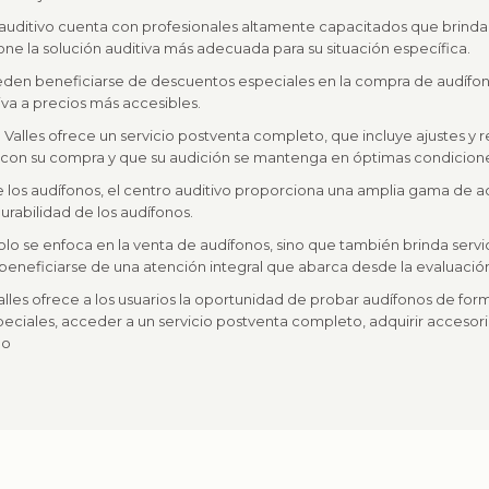
o auditivo cuenta con profesionales altamente capacitados que brind
ione la solución auditiva más adecuada para su situación específica.
eden beneficiarse de descuentos especiales en la compra de audífon
iva a precios más accesibles.
 Valles ofrece un servicio postventa completo, que incluye ajustes y r
s con su compra y que su audición se mantenga en óptimas condicion
 los audífonos, el centro auditivo proporciona una amplia gama de 
urabilidad de los audífonos.
 solo se enfoca en la venta de audífonos, sino que también brinda serv
eneficiarse de una atención integral que abarca desde la evaluación i
lles ofrece a los usuarios la oportunidad de probar audífonos de form
peciales, acceder a un servicio postventa completo, adquirir acceso
do