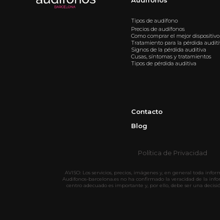
Tipos de audífono
Precios de audífonos
Como comprar el mejor dispositivo
Tratamiento para la pérdida audit
Signos de la pérdida auditiva
Cusas, síntomas y tratamientos
Tipos de pérdida auditiva
Contacto
Blog
Política de Privacidad
AVISO: Los servicios, precios, imágenes y, en general toda info
Audifonos-barcelona.es no ha confirmado la veracidad de la inf
centro adecuado es importante y, por ello, debe ser una decisi