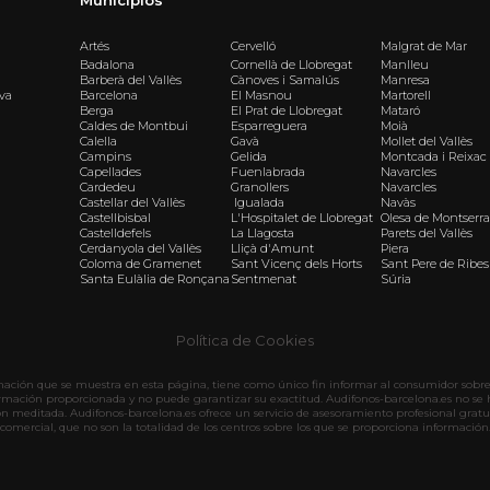
Artés
Cervelló
Malgrat de Mar
Badalona
Cornellà de Llobregat
Manlleu
Barberà del Vallès
Cànoves i Samalús
Manresa
iva
Barcelona
El Masnou
Martorell
Berga
El Prat de Llobregat
Mataró
Caldes de Montbui
Esparreguera
Moià
Calella
Gavà
Mollet del Vallès
Campins
Gelida
Montcada i Reixac
Capellades
Fuenlabrada
Navarcles
Cardedeu
Granollers
Navarcles
Castellar del Vallès
Igualada
Navàs
Castellbisbal
L'Hospitalet de Llobregat
Olesa de Montserra
Castelldefels
La Llagosta
Parets del Vallès
Cerdanyola del Vallès
Lliçà d'Amunt
Piera
Coloma de Gramenet
Sant Vicenç dels Horts
Sant Pere de Ribes
Santa Eulàlia de Ronçana
Sentmenat
Súria
Política de Cookies
rmación que se muestra en esta página, tiene como único fin informar al consumidor sobre 
ormación proporcionada y no puede garantizar su exactitud. Audifonos-barcelona.es no se 
ón meditada. Audifonos-barcelona.es ofrece un servicio de asesoramiento profesional gratu
comercial, que no son la totalidad de los centros sobre los que se proporciona información