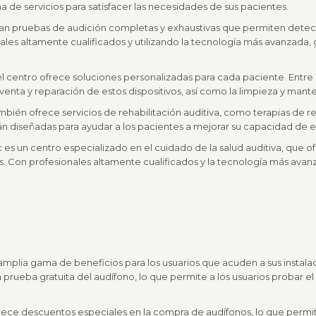
 de servicios para satisfacer las necesidades de sus pacientes.
lizan pruebas de audición completas y exhaustivas que permiten detect
ales altamente cualificados y utilizando la tecnología más avanzada, 
 centro ofrece soluciones personalizadas para cada paciente. Entre l
venta y reparación de estos dispositivos, así como la limpieza y man
ambién ofrece servicios de rehabilitación auditiva, como terapias de 
tán diseñadas para ayudar a los pacientes a mejorar su capacidad de
c es un centro especializado en el cuidado de la salud auditiva, que 
s. Con profesionales altamente cualificados y la tecnología más avan
a amplia gama de beneficios para los usuarios que acuden a sus instal
 prueba gratuita del audífono, lo que permite a los usuarios probar el
rece descuentos especiales en la compra de audífonos, lo que permite