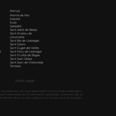
Polinyà
Premià de Mar
Ripollet
Rubí
Sabadell
Sant Adrià de Besòs
Sant Andreu de
Llavaneres
Sant Boi de Llobregat
Sant Celoni
Sant Cugat del Vallès
t
Sant Feliu de Llobregat
Sant Fruitós de Bages
Sant Joan Despí
Sant Joan de Vilatorrada
Terrassa
Aviso Legal
los productos y servicios disponibles en el mercado audiológico.
hace responsable de la información publicada. La elección de un
ito donde ofrece centros auditivos con los que tiene un acuerdo
.