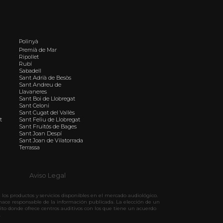
Polinyà
Premià de Mar
Ripollet
Rubí
Sabadell
Sant Adrià de Besòs
Sant Andreu de
Llavaneres
Sant Boi de Llobregat
Sant Celoni
Sant Cugat del Vallès
t
Sant Feliu de Llobregat
Sant Fruitós de Bages
Sant Joan Despí
Sant Joan de Vilatorrada
Terrassa
Aviso Legal
los productos y servicios disponibles en el mercado audiológico.
hace responsable de la información publicada. La elección de un
ito donde ofrece centros auditivos con los que tiene un acuerdo
.