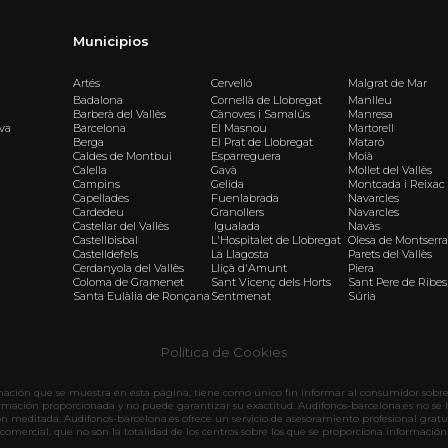
Municipios
Artés
Cervelló
Malgrat de Mar
Badalona
Cornellà de Llobregat
Manlleu
Barberà del Vallès
Cànoves i Samalús
Manresa
iva
Barcelona
El Masnou
Martorell
Berga
El Prat de Llobregat
Mataró
Caldes de Montbui
Esparreguera
Moià
Calella
Gavà
Mollet del Vallès
Campins
Gelida
Montcada i Reixac
Capellades
Fuenlabrada
Navarcles
Cardedeu
Granollers
Navarcles
Castellar del Vallès
Igualada
Navàs
Castellbisbal
L'Hospitalet de Llobregat
Olesa de Montserra
Castelldefels
La Llagosta
Parets del Vallès
Cerdanyola del Vallès
Lliçà d'Amunt
Piera
Coloma de Gramenet
Sant Vicenç dels Horts
Sant Pere de Ribes
Santa Eulàlia de Ronçana
Sentmenat
Súria
Política de Cookies
rmación que se muestra en esta página, tiene como único fin informar al consumidor sobre 
ormación proporcionada y no puede garantizar su exactitud. Audifonos-barcelona.es no se 
ón meditada. Audifonos-barcelona.es ofrece un servicio de asesoramiento profesional gratu
comercial, que no son la totalidad de los centros sobre los que se proporciona información