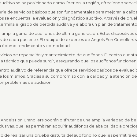
auditivo se ha posicionado como líder en la región, ofreciendo servici
erie de servicios básicos que son fundamentales para mejorar la calid
dos se encuentra la evaluación y diagnóstico auditivo. A través de pru
termina el grado de pérdida auditiva y elabora un plan de tratamient
a amplia gama de audífonos de última generación. Estos dispositivo
s de cada paciente. El equipo de expertos de Angels Fon Granollers s
 un óptimo rendimiento y comodidad.
rvicios de reparación y mantenimiento de audífonos. El centro cuent
a técnico que pueda surgir, asegurando que los audífonos funcione
ntro auditivo de referencia que ofrece servicios básicos de evaluaci
 los mismos. Gracias a su compromiso con la calidad y la atención pe
on problemas de audición.
 Angels Fon Granollers podrán disfrutar de una amplia variedad de bene
sivas, que les permitirán adquirir audífonos de alta calidad a precio
d de realizar una prueba gratuita del audífono, lo que les permitirá