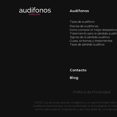
Audífonos
Tipos de audífono
Precios de audífonos
Como comprar el mejor dispositivo
Tratamiento para la pérdida audit
Signos de la pérdida auditiva
Cusas, síntomas y tratamientos
Tipos de pérdida auditiva
Contacto
Blog
Política de Privacidad
AVISO: Los servicios, precios, imágenes y, en general toda info
Audifonos-barcelona.es no ha confirmado la veracidad de la inf
centro adecuado es importante y, por ello, debe ser una decisi