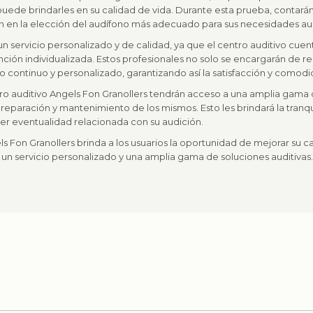
 puede brindarles en su calidad de vida. Durante esta prueba, contar
n en la elección del audífono más adecuado para sus necesidades aud
 un servicio personalizado y de calidad, ya que el centro auditivo cue
nción individualizada. Estos profesionales no solo se encargarán de re
continuo y personalizado, garantizando así la satisfacción y comodid
tro auditivo Angels Fon Granollers tendrán acceso a una amplia gama d
reparación y mantenimiento de los mismos. Esto les brindará la tranq
ier eventualidad relacionada con su audición.
ls Fon Granollers brinda a los usuarios la oportunidad de mejorar su 
, un servicio personalizado y una amplia gama de soluciones auditivas.