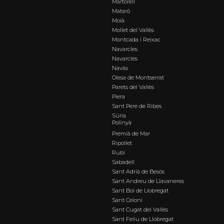
Martorell
Mataró
Moià
Mollet del Vallès
Montcada i Reixac
Navarcles
Navarcles
Navàs
Olesa de Montserrat
Parets del Vallès
Piera
Sant Pere de Ribes
Súria
Polinyà
Premià de Mar
Ripollet
Rubí
Sabadell
Sant Adrià de Besòs
Sant Andreu de Llavaneres
Sant Boi de Llobregat
Sant Celoni
Sant Cugat del Vallès
Sant Feliu de Llobregat