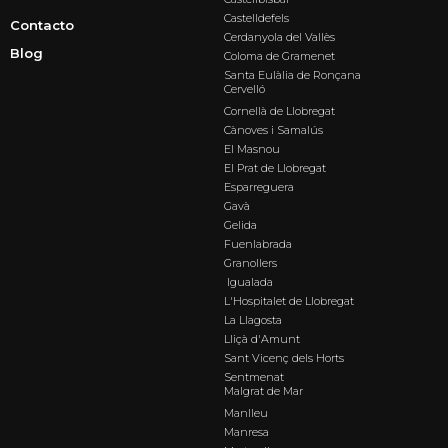
Castelldefels
Contacto
Cerdanyola del Vallès
Blog
Coloma de Gramenet
Santa Eulàlia de Ronçana
Cervelló
Cornellà de Llobregat
Cànoves i Samalús
El Masnou
El Prat de Llobregat
Esparreguera
Gavà
Gelida
Fuenlabrada
Granollers
Igualada
L'Hospitalet de Llobregat
La Llagosta
Lliçà d'Amunt
Sant Vicenç dels Horts
Sentmenat
Malgrat de Mar
Manlleu
Manresa