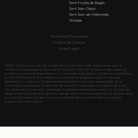
Sant Fruitós de Bages
Sant Joan Despí
Sant Joan de Vilatorrada
Terrassa
Política de Privacidad
Política de Cookies
Aviso Legal
AVISO: Los servicios, precios, imágenes y, en general toda información que se
muestra en esta página, tiene como único fin informar al consumidor sobre los
productos y servicios disponibles en el mercado audiológico. Audifonos-barcelona.es
no ha confirmado la veracidad de la información proporcionada y no puede
garantizar su exactitud. Audifonos-barcelona.es no se hace responsable de la
información publicada. La elección de un centro adecuado es importante y, por
ello, debe ser una decisión meditada. Audifonos-barcelona.es ofrece un servicio de
asesoramiento profesional gratuito donde ofrece centros auditivos con los que tiene
un acuerdo comercial, que no son la totalidad de los centros sobre los que se
proporciona información.