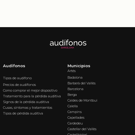
Audífonos
Municipios
Artés
Badalona
Tipos de audífono
Barberà del Vallès
Precios de audífonos
Barcelona
Como comprar el mejor dispositivo
Berga
Tratamiento para la pérdida auditiva
Caldes de Montbui
Signos de la pérdida auditiva
Calella
Cusas, síntomas y tratamientos
Campins
Tipos de pérdida auditiva
Capellades
Cardedeu
Castellar del Vallès
Castellbisbal