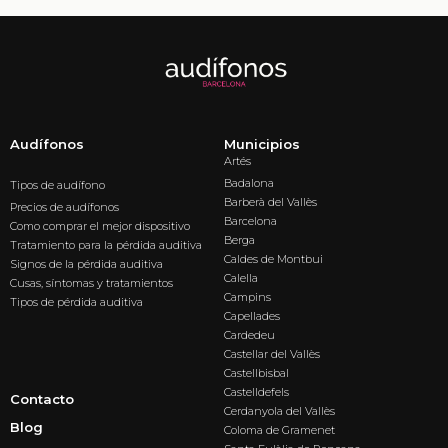
Audífonos
Municipios
Artés
Badalona
Tipos de audífono
Barberà del Vallès
Precios de audífonos
Barcelona
Como comprar el mejor dispositivo
Berga
Tratamiento para la pérdida auditiva
Caldes de Montbui
Signos de la pérdida auditiva
Calella
Cusas, síntomas y tratamientos
Campins
Tipos de pérdida auditiva
Capellades
Cardedeu
Castellar del Vallès
Castellbisbal
Castelldefels
Contacto
Cerdanyola del Vallès
Blog
Coloma de Gramenet