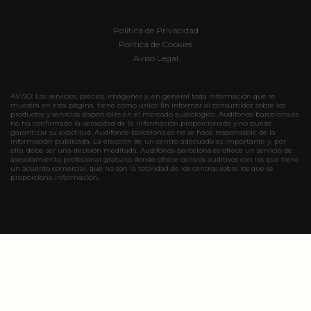
Política de Privacidad
Política de Cookies
Aviso Legal
AVISO: Los servicios, precios, imágenes y, en general toda información que se
muestra en esta página, tiene como único fin informar al consumidor sobre los
productos y servicios disponibles en el mercado audiológico. Audifonos-barcelona.es
no ha confirmado la veracidad de la información proporcionada y no puede
garantizar su exactitud. Audifonos-barcelona.es no se hace responsable de la
información publicada. La elección de un centro adecuado es importante y, por
ello, debe ser una decisión meditada. Audifonos-barcelona.es ofrece un servicio de
asesoramiento profesional gratuito donde ofrece centros auditivos con los que tiene
un acuerdo comercial, que no son la totalidad de los centros sobre los que se
proporciona información.