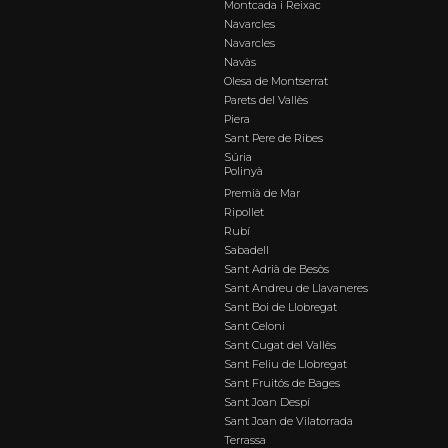
Montcada i Reixac
Navarcles
Navarcles
Navàs
Olesa de Montserrat
Parets del Vallès
Piera
Sant Pere de Ribes
Súria
Polinyà
Premià de Mar
Ripollet
Rubí
Sabadell
Sant Adrià de Besòs
Sant Andreu de Llavaneres
Sant Boi de Llobregat
Sant Celoni
Sant Cugat del Vallès
Sant Feliu de Llobregat
Sant Fruitós de Bages
Sant Joan Despí
Sant Joan de Vilatorrada
Terrassa