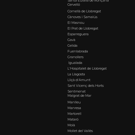
Santa Eulàlia de Ronçana
Cervelló
Cornellà de Llobregat
Cànoves i Samalús
El Masnou
El Prat de Llobregat
Esparreguera
Gavà
Gelida
Fuenlabrada
Granollers
Igualada
L'Hospitalet de Llobregat
La Llagosta
Lliçà d'Amunt
Sant Vicenç dels Horts
Sentmenat
Malgrat de Mar
Manlleu
Manresa
Martorell
Mataró
Moià
Mollet del Vallès