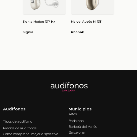
Signia Motion 13P Nx
Marvel Audéo M-13T
Signia
Phonak
Audífonos
Municipios
Artés
Badalona
Tipos de audífono
Barberà del Vallès
Precios de audífonos
Barcelona
Como comprar el mejor dispositivo