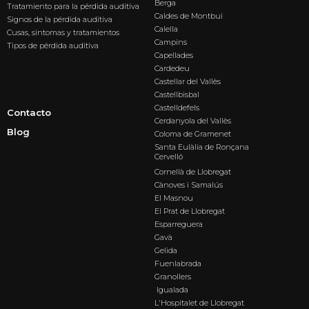
Berga
Tratamiento para la pérdida auditiva
Caldes de Montbui
Signos de la pérdida auditiva
Calella
Cusas, síntomas y tratamientos
Campins
Tipos de pérdida auditiva
Capellades
Cardedeu
Castellar del Vallès
Castellbisbal
Castelldefels
Contacto
Cerdanyola del Vallès
Blog
Coloma de Gramenet
Santa Eulàlia de Ronçana
Cervelló
Cornellà de Llobregat
Cànoves i Samalús
El Masnou
El Prat de Llobregat
Esparreguera
Gavà
Gelida
Fuenlabrada
Granollers
Igualada
L'Hospitalet de Llobregat