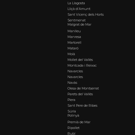
La Llagosta
Lliçà d'Amunt
Sant Vicenç dels Horts
Sentmenat
Malgrat de Mar
Manlleu
Manresa
Martorell
Mataró
Moià
Mollet del Vallès
Montcada i Reixac
Navarcles
Navarcles
Navàs
Olesa de Montserrat
Parets del Vallès
Piera
Sant Pere de Ribes
Súria
Polinyà
Premià de Mar
Ripollet
Rubí