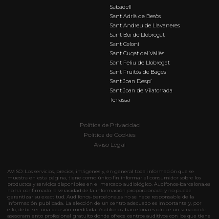
Sabadell
Sant Adrià de Besòs
Sant Andreu de Llavaneres
Sant Boi de Llobregat
Sant Celoni
Sant Cugat del Vallès
Sant Feliu de Llobregat
Sant Fruitós de Bages
Sant Joan Despí
Sant Joan de Vilatorrada
Terrassa
Política de Privacidad
Política de Cookies
Aviso Legal
AVISO: Los servicios, precios, imágenes y, en general toda información que se
muestra en esta página, tiene como único fin informar al consumidor sobre los
productos y servicios disponibles en el mercado audiológico. Audifonos-barcelona.es
no ha confirmado la veracidad de la información proporcionada y no puede
garantizar su exactitud. Audifonos-barcelona.es no se hace responsable de la
información publicada. La elección de un centro adecuado es importante y, por
ello, debe ser una decisión meditada. Audifonos-barcelona.es ofrece un servicio de
asesoramiento profesional gratuito donde ofrece centros auditivos con los que tiene