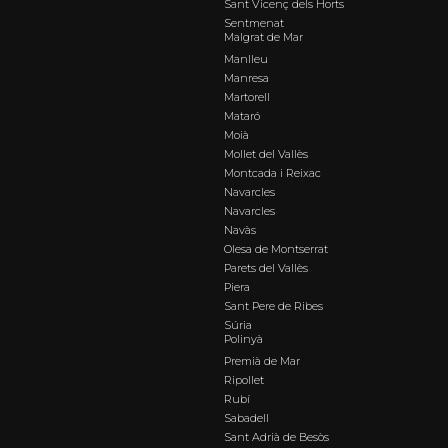
Sant Vicenç dels Horts
Sentmenat
Malgrat de Mar
Manlleu
Manresa
Martorell
Mataró
Moià
Mollet del Vallès
Montcada i Reixac
Navarcles
Navarcles
Navàs
Olesa de Montserrat
Parets del Vallès
Piera
Sant Pere de Ribes
Súria
Polinyà
Premià de Mar
Ripollet
Rubí
Sabadell
Sant Adrià de Besòs