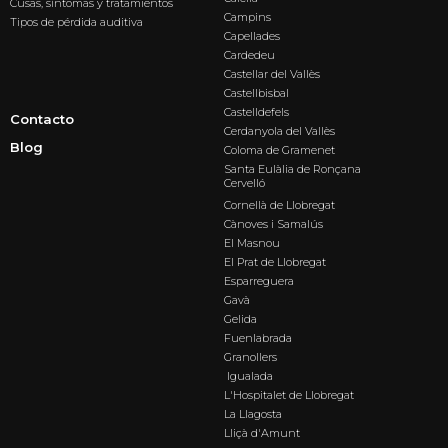
Cusas, síntomas y tratamientos
Campins
Tipos de pérdida auditiva
Capellades
Cardedeu
Castellar del Vallès
Castellbisbal
Castelldefels
Contacto
Cerdanyola del Vallès
Blog
Coloma de Gramenet
Santa Eulàlia de Ronçana
Cervelló
Cornellà de Llobregat
Cànoves i Samalús
El Masnou
El Prat de Llobregat
Esparreguera
Gavà
Gelida
Fuenlabrada
Granollers
Igualada
L'Hospitalet de Llobregat
La Llagosta
Lliçà d'Amunt