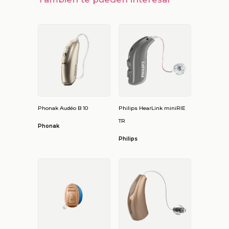
Phonak Audéo B 10
Philips HearLink miniRIE
TR
Phonak
Philips