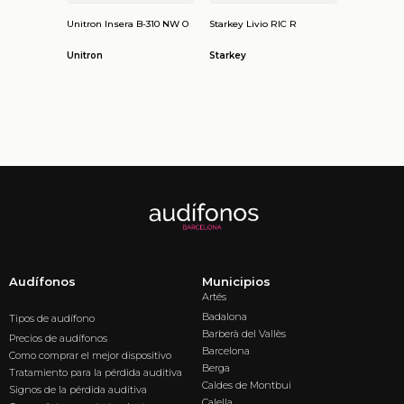
Unitron Insera B-310 NW O
Starkey Livio RIC R
Unitron
Starkey
Audífonos
Municipios
Artés
Badalona
Tipos de audífono
Barberà del Vallès
Precios de audífonos
Barcelona
Como comprar el mejor dispositivo
Berga
Tratamiento para la pérdida auditiva
Caldes de Montbui
Signos de la pérdida auditiva
Calella