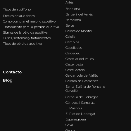
Artés
Badalona
Tipos de audífono
Barberà del Vallès
Precios de audífonos
Barcelona
Como comprar el mejor dispositivo
Berga
Tratamiento para la pérdida auditiva
Caldes de Montbui
Signos de la pérdida auditiva
Calella
Cusas, síntomas y tratamientos
Campins
Tipos de pérdida auditiva
Capellades
Cardedeu
Castellar del Vallès
Castellbisbal
Castelldefels
Contacto
Cerdanyola del Vallès
Blog
Coloma de Gramenet
Santa Eulàlia de Ronçana
Cervelló
Cornellà de Llobregat
Cànoves i Samalús
El Masnou
El Prat de Llobregat
Esparreguera
Gavà
Gelida