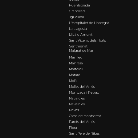
Fuenlabrada
Granollers
Igualada
L'Hospitalet de Llobregat
La Llagosta
Lliçà d'Amunt
Sant Vicenç dels Horts
Sentmenat
Malgrat de Mar
Manlleu
Manresa
Martorell
Mataró
Moià
Mollet del Vallès
Montcada i Reixac
Navarcles
Navarcles
Navàs
Olesa de Montserrat
Parets del Vallès
Piera
Sant Pere de Ribes