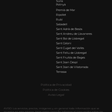
Súria
Polinyà
Premià de Mar
Ripollet
Rubí
Sabadell
Sant Adrià de Besòs
Sant Andreu de Llavaneres
Sant Boi de Llobregat
Sant Celoni
Sant Cugat del Vallès
Sant Feliu de Llobregat
Sant Fruitós de Bages
Sant Joan Despí
Sant Joan de Vilatorrada
Terrassa
Política de Privacidad
Política de Cookies
Aviso Legal
AVISO: Los servicios, precios, imágenes y, en general toda información que se
muestra en esta página, tiene como único fin informar al consumidor sobre los