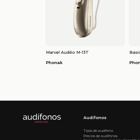
Marvel Audéo M-13T
Basic
Phonak
Pho
Audífonos
Tipos de audífono
Precios de audífonos