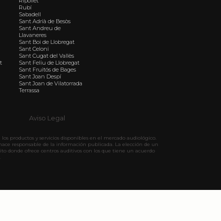
Ripollet
Rubí
Sabadell
Sant Adrià de Besòs
Sant Andreu de
Llavaneres
Sant Boi de Llobregat
Sant Celoni
Sant Cugat del Vallès
t
Sant Feliu de Llobregat
Sant Fruitós de Bages
Sant Joan Despí
Sant Joan de Vilatorrada
Terrassa
Aviso Legal
los productos y servicios disponibles en el mercado audiológico.
hace responsable de la información publicada. La elección de un
ito donde ofrece centros auditivos con los que tiene un acuerdo
.