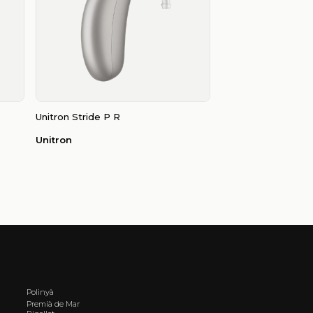
Unitron Stride P R
Unitron
Polinyà
Premià de Mar