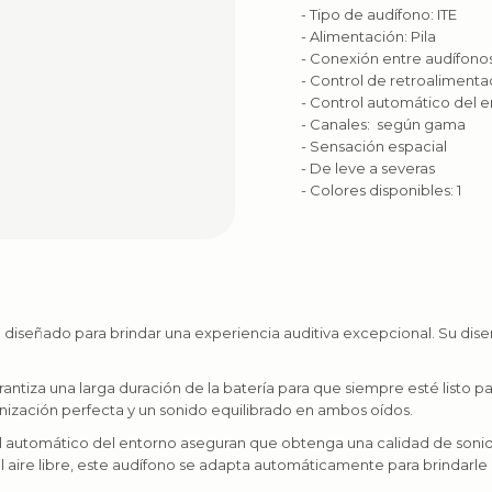
- Tipo de audífono: ITE
- Alimentación: Pila
- Conexión entre audífono
- Control de retroalimenta
- Control automático del 
- Canales: según gama
- Sensación espacial
- De leve a severas
- Colores disponibles: 1
 diseñado para brindar una experiencia auditiva excepcional. Su diseñ
arantiza una larga duración de la batería para que siempre esté listo
onización perfecta y un sonido equilibrado en ambos oídos.
ol automático del entorno aseguran que obtenga una calidad de sonido 
l aire libre, este audífono se adapta automáticamente para brindarle 