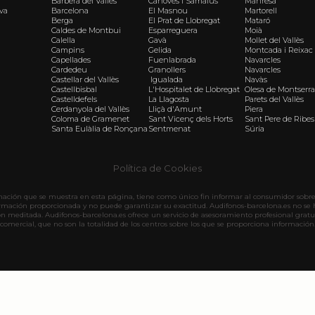
Barberà del Vallès
Cànoves i Samalús
Manresa
iva
Barcelona
El Masnou
Martorell
Berga
El Prat de Llobregat
Mataró
Caldes de Montbui
Esparreguera
Moià
Calella
Gavà
Mollet del Vallès
Campins
Gelida
Montcada i Reixac
Capellades
Fuenlabrada
Navarcles
Cardedeu
Granollers
Navarcles
Castellar del Vallès
Igualada
Navàs
Castellbisbal
L'Hospitalet de Llobregat
Olesa de Montserra
Castelldefels
La Llagosta
Parets del Vallès
Cerdanyola del Vallès
Lliçà d'Amunt
Piera
Coloma de Gramenet
Sant Vicenç dels Horts
Sant Pere de Ribes
Santa Eulàlia de Ronçana
Sentmenat
Súria
Política de Cookies
rmación que se muestra en esta página, tiene como único fin informar al consumidor sobre 
ormación proporcionada y no puede garantizar su exactitud. Audifonos-barcelona.es no se 
ón meditada. Audifonos-barcelona.es ofrece un servicio de asesoramiento profesional gratu
comercial, que no son la totalidad de los centros sobre los que se proporciona información