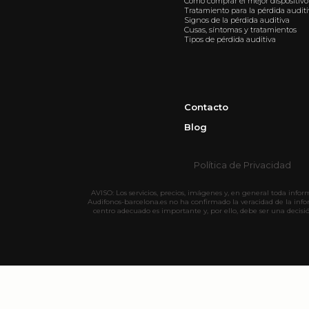
Como comprar el mejor dispositivo
Tratamiento para la pérdida audit
Signos de la pérdida auditiva
Cusas, síntomas y tratamientos
Tipos de pérdida auditiva
Contacto
Blog
Política de Privacidad
AVISO: Los servicios, precios, imágenes y, en general toda info
Audifonos-barcelona.es no ha confirmado la veracidad de la inf
centro adecuado es importante y, por ello, debe ser una decisi