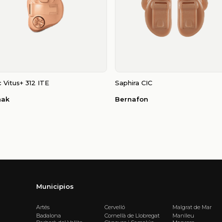
 Vitus+ 312 ITE
Saphira CIC
nak
Bernafon
Municipios
Artés
Cervelló
Malgrat de Mar
Badalona
Cornellà de Llobregat
Manlleu