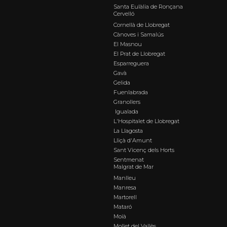
Santa Eulàlia de Ronçana
Cervelló
Cornellà de Llobregat
Cànoves i Samalús
El Masnou
El Prat de Llobregat
Esparreguera
Gavà
Gelida
Fuenlabrada
Granollers
Igualada
L'Hospitalet de Llobregat
La Llagosta
Lliçà d'Amunt
Sant Vicenç dels Horts
Sentmenat
Malgrat de Mar
Manlleu
Manresa
Martorell
Mataró
Moià
Mollet del Vallès