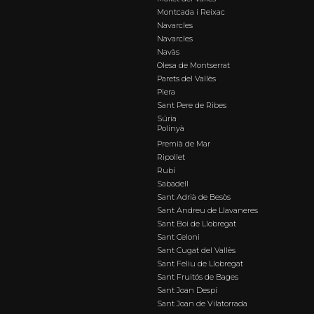
Montcada i Reixac
Navarcles
Navarcles
Navàs
Olesa de Montserrat
Parets del Vallès
Piera
Sant Pere de Ribes
Súria
Polinyà
Premià de Mar
Ripollet
Rubí
Sabadell
Sant Adrià de Besòs
Sant Andreu de Llavaneres
Sant Boi de Llobregat
Sant Celoni
Sant Cugat del Vallès
Sant Feliu de Llobregat
Sant Fruitós de Bages
Sant Joan Despí
Sant Joan de Vilatorrada