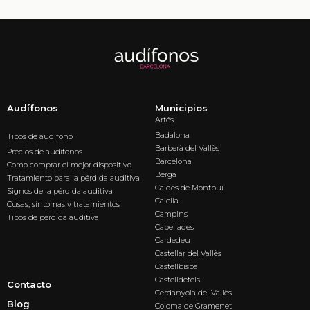
Audífonos
Municipios
Artés
Badalona
Tipos de audífono
Barberà del Vallès
Precios de audífonos
Barcelona
Como comprar el mejor dispositivo
Berga
Tratamiento para la pérdida auditiva
Caldes de Montbui
Signos de la pérdida auditiva
Calella
Cusas, síntomas y tratamientos
Campins
Tipos de pérdida auditiva
Capellades
Cardedeu
Castellar del Vallès
Castellbisbal
Castelldefels
Contacto
Cerdanyola del Vallès
Blog
Coloma de Gramenet