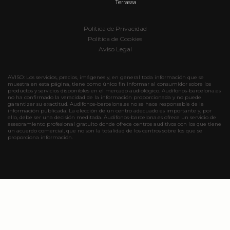
Terrassa
Política de Privacidad
Política de Cookies
Aviso Legal
AVISO: Los servicios, precios, imágenes y, en general toda información que se
muestra en esta página, tiene como único fin informar al consumidor sobre los
productos y servicios disponibles en el mercado audiológico. Audifonos-barcelona.es
no ha confirmado la veracidad de la información proporcionada y no puede
garantizar su exactitud. Audifonos-barcelona.es no se hace responsable de la
información publicada. La elección de un centro adecuado es importante y, por
ello, debe ser una decisión meditada. Audifonos-barcelona.es ofrece un servicio de
asesoramiento profesional gratuito donde ofrece centros auditivos con los que tiene
un acuerdo comercial, que no son la totalidad de los centros sobre los que se
proporciona información.