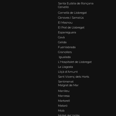
Santa Eulàlia de Ronçana
Cervelló
Cornellà de Llobregat
Cànoves i Samalús
El Masnou
El Prat de Llobregat
Esparreguera
Gavà
Gelida
Fuenlabrada
Granollers
Igualada
L'Hospitalet de Llobregat
La Llagosta
Lliçà d'Amunt
Sant Vicenç dels Horts
Sentmenat
Malgrat de Mar
Manlleu
Manresa
Martorell
Mataró
Moià
Mollet del Vallès