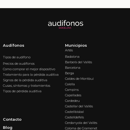
Audífonos
Municipios
Artés
Badalona
Tipos de audífono
Barberà del Vallès
Precios de audífonos
Barcelona
Como comprar el mejor dispositivo
Berga
Tratamiento para la pérdida auditiva
Caldes de Montbui
Signos de la pérdida auditiva
Calella
Cusas, síntomas y tratamientos
Campins
Tipos de pérdida auditiva
Capellades
Cardedeu
Castellar del Vallès
Castellbisbal
Castelldefels
Contacto
Cerdanyola del Vallès
Blog
Coloma de Gramenet