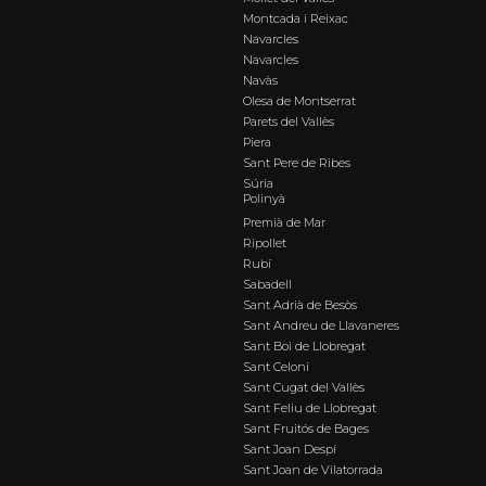
Montcada i Reixac
Navarcles
Navarcles
Navàs
Olesa de Montserrat
Parets del Vallès
Piera
Sant Pere de Ribes
Súria
Polinyà
Premià de Mar
Ripollet
Rubí
Sabadell
Sant Adrià de Besòs
Sant Andreu de Llavaneres
Sant Boi de Llobregat
Sant Celoni
Sant Cugat del Vallès
Sant Feliu de Llobregat
Sant Fruitós de Bages
Sant Joan Despí
Sant Joan de Vilatorrada