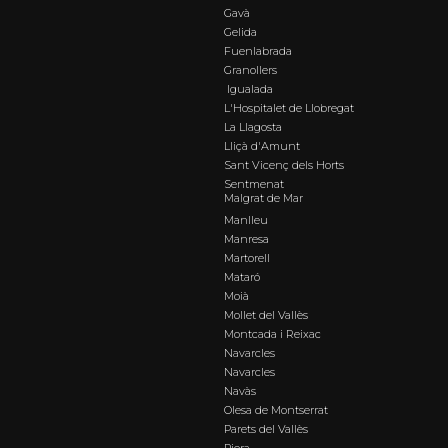
Gavà
Gelida
Fuenlabrada
Granollers
Igualada
L'Hospitalet de Llobregat
La Llagosta
Lliçà d'Amunt
Sant Vicenç dels Horts
Sentmenat
Malgrat de Mar
Manlleu
Manresa
Martorell
Mataró
Moià
Mollet del Vallès
Montcada i Reixac
Navarcles
Navarcles
Navàs
Olesa de Montserrat
Parets del Vallès
Piera