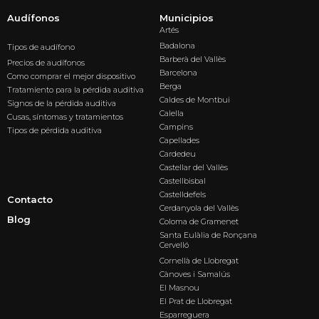
Audífonos
Municipios
Artés
Badalona
Tipos de audífono
Barberà del Vallès
Precios de audífonos
Barcelona
Como comprar el mejor dispositivo
Berga
Tratamiento para la pérdida auditiva
Caldes de Montbui
Signos de la pérdida auditiva
Calella
Cusas, síntomas y tratamientos
Campins
Tipos de pérdida auditiva
Capellades
Cardedeu
Castellar del Vallès
Castellbisbal
Castelldefels
Contacto
Cerdanyola del Vallès
Blog
Coloma de Gramenet
Santa Eulàlia de Ronçana
Cervelló
Cornellà de Llobregat
Cànoves i Samalús
El Masnou
El Prat de Llobregat
Esparreguera