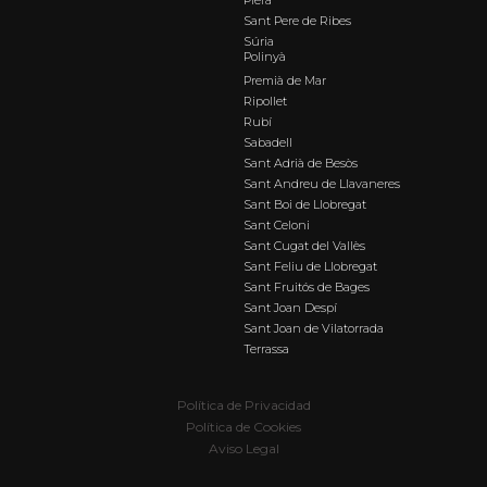
Sant Pere de Ribes
Súria
Polinyà
Premià de Mar
Ripollet
Rubí
Sabadell
Sant Adrià de Besòs
Sant Andreu de Llavaneres
Sant Boi de Llobregat
Sant Celoni
Sant Cugat del Vallès
Sant Feliu de Llobregat
Sant Fruitós de Bages
Sant Joan Despí
Sant Joan de Vilatorrada
Terrassa
Política de Privacidad
Política de Cookies
Aviso Legal